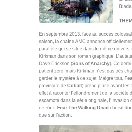
Blade
THE
En septembre 2013, face au succès colossal
saison, la chaîne AMC annonce officiellement
parallèle qui se situe dans le même univers
Kirkman dans son roman graphique. L’auteur 
Dave Erickson (
Sons of Anarchy
). Ce dern
patient zéro, mais Kirkman n’est pas très chau
garder le mystère à ce sujet. Malgré tout,
Fea
provisoire de
Cobalt
) prend place avant le
effet à raconter l’effondrement de la société
escamoté dans la série originale, l’invasio
de Rick.
Fear The Walking Dead
choisit don
que sur l’action.