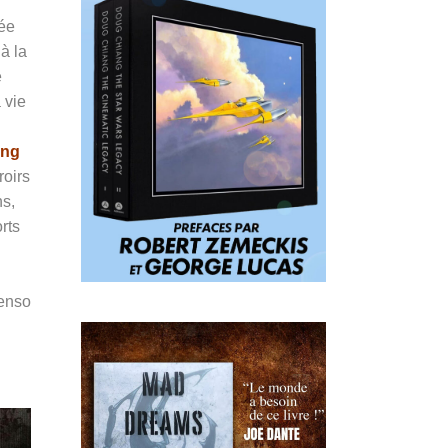
rée
à la
e
 vie
ing
roirs
ns,
rts
Penso