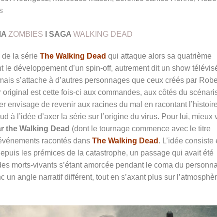
s
MA
ZOMBIES
I
SAGA
WALKING DEAD
 de la série
The Walking Dead
qui attaque alors sa quatrième
 le développement d’un spin-off, autrement dit un show télévis
 mais s’attache à d’autres personnages que ceux créés par Robe
original est cette fois-ci aux commandes, aux côtés du scénari
ier envisage de revenir aux racines du mal en racontant l’histoir
d à l’idée d’axer la série sur l’origine du virus. Pour lui, mieux 
r the Walking Dead
(dont le tournage commence avec le titre
s événements racontés dans
The Walking Dead
. L’idée consiste
 depuis les prémices de la catastrophe, un passage qui avait été
n des morts-vivants s’étant amorcée pendant le coma du personn
c un angle narratif différent, tout en s’axant plus sur l’atmosphè