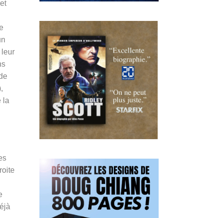
et
de
un
 leur
ns
 de
,
 la
es
roite
e
déjà