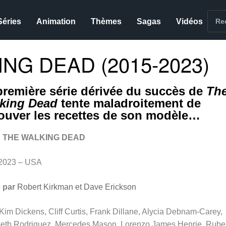
Séries
Animation
Thèmes
Sagas
Vidéos
NG DEAD (2015-2023)
première série dérivée du succès de
Th
king Dead
tente maladroitement de
rouver les recettes de son modèle…
 THE WALKING DEAD
2023 – USA
 par
Robert Kirkman et Dave Erickson
Kim Dickens, Cliff Curtis, Frank Dillane, Alycia Debnam-Carey,
beth Rodriguez, Mercedes Mason, Lorenzo James Henrie, Rube