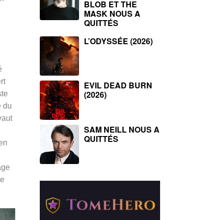
BLOB ET THE
MASK NOUS A
QUITTÉS
L’ODYSSÉE (2026)
é
rt
EVIL DEAD BURN
(2026)
ste
e du
vaut
SAM NEILL NOUS A
QUITTÉS
 en
age
re