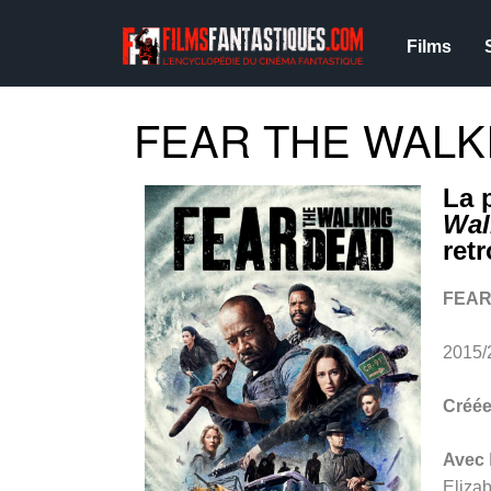
Films
FEAR THE WALKI
La 
Wal
ret
FEAR
2015/
Créée
Avec
Eliza