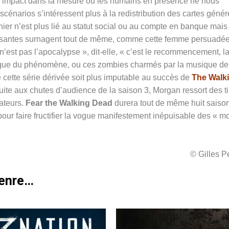
d’impact dans la mesure où les humains en présence ne nous
cénarios s’intéressent plus à la redistribution des cartes géné
nier n’est plus lié au statut social ou au compte en banque mais 
essantes surnagent tout de même, comme cette femme persuadé
’est pas l’apocalypse », dit-elle, « c’est le recommencement, la
tique du phénomène, ou ces zombies charmés par la musique de
 de cette série dérivée soit plus imputable au succès de
The Walk
suite aux chutes d’audience de la saison 3, Morgan ressort des ti
tateurs.
Fear the Walking Dead
durera tout de même huit saiso
pour faire fructifier la vogue manifestement inépuisable des « mo
© Gilles 
genre…