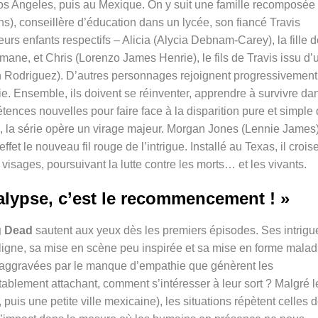
Los Angeles, puis au Mexique. On y suit une famille recomposée 
s), conseillère d’éducation dans un lycée, son fiancé Travis
eurs enfants respectifs – Alicia (Alycia Debnam-Carey), la fille 
omane, et Chris (Lorenzo James Henrie), le fils de Travis issu d’
h Rodriguez). D’autres personnages rejoignent progressivement
. Ensemble, ils doivent se réinventer, apprendre à survivre da
nces nouvelles pour faire face à la disparition pure et simple
son, la série opère un virage majeur. Morgan Jones (Lennie James)
effet le nouveau fil rouge de l’intrigue. Installé au Texas, il croise
visages, poursuivant la lutte contre les morts… et les vivants.
alypse, c’est le recommencement ! »
g Dead
sautent aux yeux dès les premiers épisodes. Ses intrigu
a ligne, sa mise en scène peu inspirée et sa mise en forme malad
 aggravées par le manque d’empathie que génèrent les
tablement attachant, comment s’intéresser à leur sort ? Malgré l
 puis une petite ville mexicaine), les situations répètent celles 