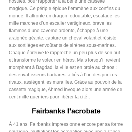
hostiles, pour rapporter à la belle une cassette
magique. Ce périple épique l’emmène aux confins du
monde. Il affronte un dragon redoutable, escalade les
mille marches d’un escalier vertigineux, brave les
flammes d’une caverne ardente, échappe à une
araignée géante, capture un cheval volant et résiste
aux sortilèges envoûtants de sirènes sous-marines.
Chaque épreuve le rapproche un peu plus de son but
et transforme le voleur en héros. Mais lorsqu’il revient
triomphant à Bagdad, la ville est en proie au chaos :
des envahisseurs barbares, alliés à l’un des princes
rivaux, assiègent les murailles. Grâce au pouvoir de la
cassette magique, Ahmed invoque alors une armée de
cent mille guerriers pour libérer la cité…
Fairbanks l’acrobate
À 41 ans, Fairbanks impressionne encore par sa forme
physique, multipliant les acrobaties avec une aisance