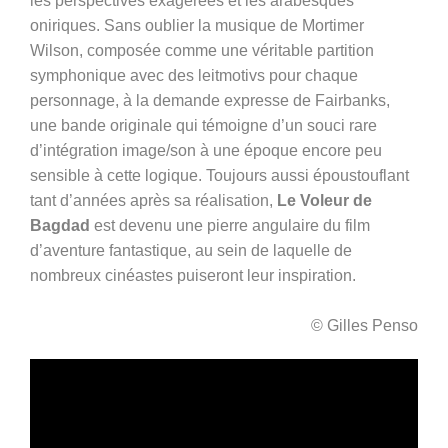
les perspectives exagérées et les arabesques
oniriques. Sans oublier la musique de Mortimer
Wilson, composée comme une véritable partition
symphonique avec des leitmotivs pour chaque
personnage, à la demande expresse de Fairbanks,
une bande originale qui témoigne d’un souci rare
d’intégration image/son à une époque encore peu
sensible à cette logique. Toujours aussi époustouflant
tant d’années après sa réalisation,
Le Voleur de
Bagdad
est devenu une pierre angulaire du film
d’aventure fantastique, au sein de laquelle de
nombreux cinéastes puiseront leur inspiration.
© Gilles Penso