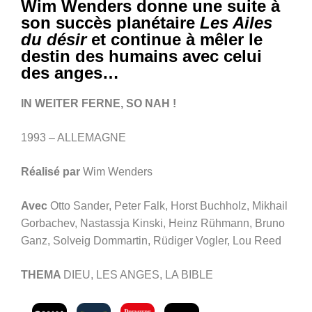
Wim Wenders donne une suite à
son succès planétaire
Les Ailes
du désir
et continue à mêler le
destin des humains avec celui
des anges…
IN WEITER FERNE, SO NAH !
1993 – ALLEMAGNE
Réalisé par
Wim Wenders
Avec
Otto Sander, Peter Falk, Horst Buchholz, Mikhail
Gorbachev, Nastassja Kinski, Heinz Rühmann, Bruno
Ganz, Solveig Dommartin, Rüdiger Vogler, Lou Reed
THEMA
DIEU, LES ANGES, LA BIBLE