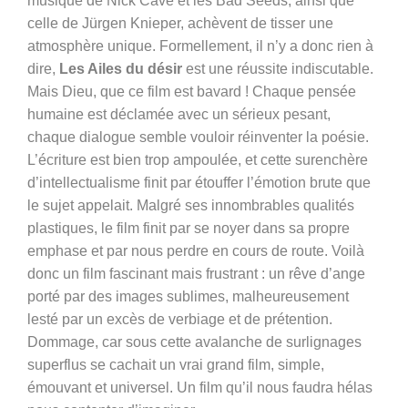
musique de Nick Cave et les Bad Seeds, ainsi que
celle de Jürgen Knieper, achèvent de tisser une
atmosphère unique. Formellement, il n’y a donc rien à
dire,
Les Ailes du désir
est une réussite indiscutable.
Mais Dieu, que ce film est bavard ! Chaque pensée
humaine est déclamée avec un sérieux pesant,
chaque dialogue semble vouloir réinventer la poésie.
L’écriture est bien trop ampoulée, et cette surenchère
d’intellectualisme finit par étouffer l’émotion brute que
le sujet appelait. Malgré ses innombrables qualités
plastiques, le film finit par se noyer dans sa propre
emphase et par nous perdre en cours de route. Voilà
donc un film fascinant mais frustrant : un rêve d’ange
porté par des images sublimes, malheureusement
lesté par un excès de verbiage et de prétention.
Dommage, car sous cette avalanche de surlignages
superflus se cachait un vrai grand film, simple,
émouvant et universel. Un film qu’il nous faudra hélas