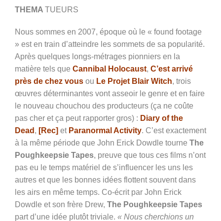
THEMA
TUEURS
Nous sommes en 2007, époque où le « found footage
» est en train d’atteindre les sommets de sa popularité.
Après quelques longs-métrages pionniers en la
matière tels que
Cannibal Holocaust
,
C’est arrivé
près de chez vous
ou
Le Projet Blair Witch
, trois
œuvres déterminantes vont asseoir le genre et en faire
le nouveau chouchou des producteurs (ça ne coûte
pas cher et ça peut rapporter gros) :
Diary of the
Dead
,
[Rec]
et
Paranormal Activity
. C’est exactement
à la même période que John Erick Dowdle tourne
The
Poughkeepsie Tapes
, preuve que tous ces films n’ont
pas eu le temps matériel de s’influencer les uns les
autres et que les bonnes idées flottent souvent dans
les airs en même temps. Co-écrit par John Erick
Dowdle et son frère Drew,
The Poughkeepsie Tapes
part d’une idée plutôt triviale.
« Nous cherchions un