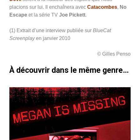
placions sur lui. Il enchaînera avec
Catacombes
,
No
Escape
et la série TV
Joe Pickett
.
(1) Extrait d’une interview publiée sur
BlueCat
Screenplay
en janvier 2010
© Gilles Penso
À découvrir dans le même genre…