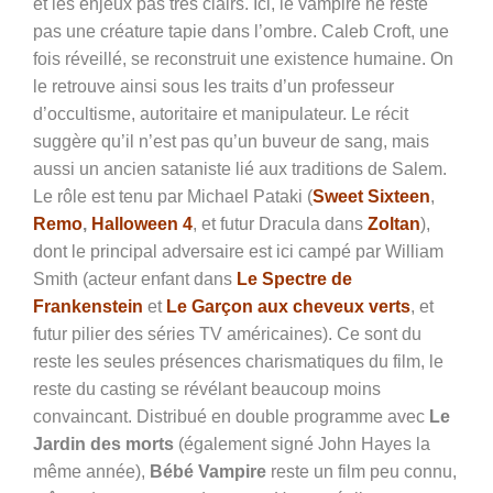
et les enjeux pas très clairs. Ici, le vampire ne reste
pas une créature tapie dans l’ombre. Caleb Croft, une
fois réveillé, se reconstruit une existence humaine. On
le retrouve ainsi sous les traits d’un professeur
d’occultisme, autoritaire et manipulateur. Le récit
suggère qu’il n’est pas qu’un buveur de sang, mais
aussi un ancien sataniste lié aux traditions de Salem.
Le rôle est tenu par Michael Pataki (
Sweet Sixteen
,
Remo
,
Halloween 4
, et futur Dracula dans
Zoltan
),
dont le principal adversaire est ici campé par William
Smith (acteur enfant dans
Le Spectre de
Frankenstein
et
Le Garçon aux cheveux verts
, et
futur pilier des séries TV américaines). Ce sont du
reste les seules présences charismatiques du film, le
reste du casting se révélant beaucoup moins
convaincant. Distribué en double programme avec
Le
Jardin des morts
(également signé John Hayes la
même année),
Bébé Vampire
reste un film peu connu,