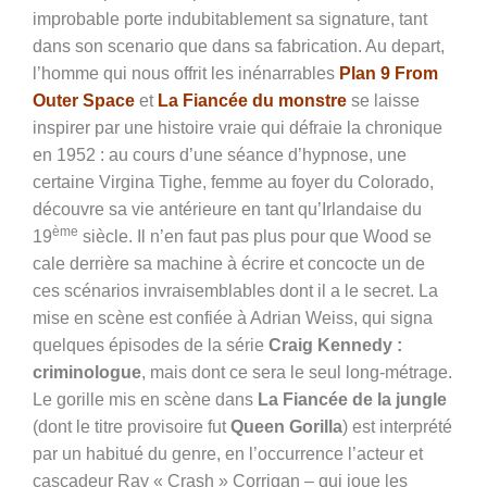
improbable porte indubitablement sa signature, tant
dans son scenario que dans sa fabrication. Au depart,
l’homme qui nous offrit les inénarrables
Plan 9 From
Outer Space
et
La Fiancée du monstre
se laisse
inspirer par une histoire vraie qui défraie la chronique
en 1952 : au cours d’une séance d’hypnose, une
certaine Virgina Tighe, femme au foyer du Colorado,
découvre sa vie antérieure en tant qu’Irlandaise du
ème
19
siècle. Il n’en faut pas plus pour que Wood se
cale derrière sa machine à écrire et concocte un de
ces scénarios invraisemblables dont il a le secret. La
mise en scène est confiée à Adrian Weiss, qui signa
quelques épisodes
de la série
Craig Kennedy :
criminologue
, mais dont ce sera le seul long-métrage.
Le gorille mis en scène dans
La Fiancée de la jungle
(dont le titre provisoire fut
Queen Gorilla
) est interprété
par un habitué du genre, en l’occurrence l’acteur et
cascadeur Ray « Crash » Corrigan – qui joue les