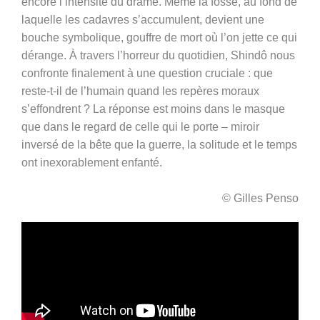
encore l’intensité du drame. Même la fosse, au fond de
laquelle les cadavres s’accumulent, devient une
bouche symbolique, gouffre de mort où l’on jette ce qui
dérange. À travers l’horreur du quotidien, Shindô nous
confronte finalement à une question cruciale : que
reste-t-il de l’humain quand les repères moraux
s’effondrent ? La réponse est moins dans le masque
que dans le regard de celle qui le porte – miroir
inversé de la bête que la guerre, la solitude et le temps
ont inexorablement enfanté.
© Gilles Penso