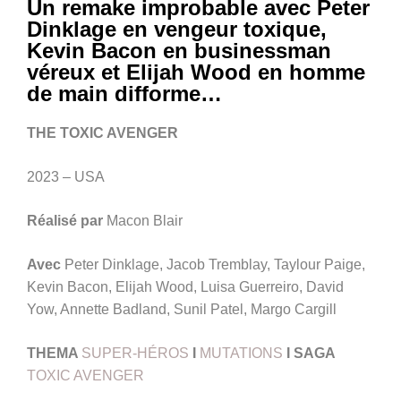
Un remake improbable avec Peter
Dinklage en vengeur toxique,
Kevin Bacon en businessman
véreux et Elijah Wood en homme
de main difforme…
THE TOXIC AVENGER
2023 – USA
Réalisé par
Macon Blair
Avec
Peter Dinklage, Jacob Tremblay, Taylour Paige,
Kevin Bacon, Elijah Wood, Luisa Guerreiro, David
Yow, Annette Badland, Sunil Patel, Margo Cargill
THEMA
SUPER-HÉROS
I
MUTATIONS
I SAGA
TOXIC AVENGER