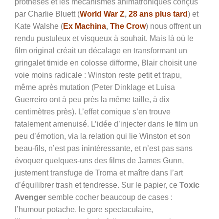
prothèses et les mécanismes animatroniques conçus
par Charlie Bluett (
World War Z
,
28 ans plus tard
) et
Kate Walshe (
Ex Machina
,
The Crow
) nous offrent un
rendu pustuleux et visqueux à souhait. Mais là où le
film original créait un décalage en transformant un
gringalet timide en colosse difforme, Blair choisit une
voie moins radicale : Winston reste petit et trapu,
même après mutation (Peter Dinklage et Luisa
Guerreiro ont à peu près la même taille, à dix
centimètres près). L’effet comique s’en trouve
fatalement amenuisé. L’idée d’injecter dans le film un
peu d’émotion, via la relation qui lie Winston et son
beau-fils, n’est pas inintéressante, et n’est pas sans
évoquer quelques-uns des films de James Gunn,
justement transfuge de Troma et maître dans l’art
d’équilibrer trash et tendresse. Sur le papier, ce
Toxic
Avenger
semble cocher beaucoup de
cases :
l’humour potache, le gore spectaculaire,