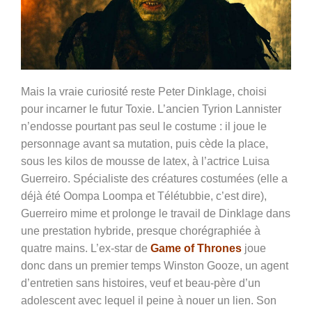
Mais la vraie curiosité reste Peter Dinklage, choisi
pour incarner le futur Toxie. L’ancien Tyrion Lannister
n’endosse pourtant pas seul le costume : il joue le
personnage avant sa mutation, puis cède la place,
sous les kilos de mousse de latex, à l’actrice Luisa
Guerreiro. Spécialiste des créatures costumées (elle a
déjà été Oompa Loompa et Télétubbie, c’est dire),
Guerreiro mime et prolonge le travail de Dinklage dans
une prestation hybride, presque chorégraphiée à
quatre mains. L’ex-star de
Game of Thrones
joue
donc dans un premier temps Winston Gooze, un agent
d’entretien sans histoires, veuf et beau-père d’un
adolescent avec lequel il peine à nouer un lien. Son