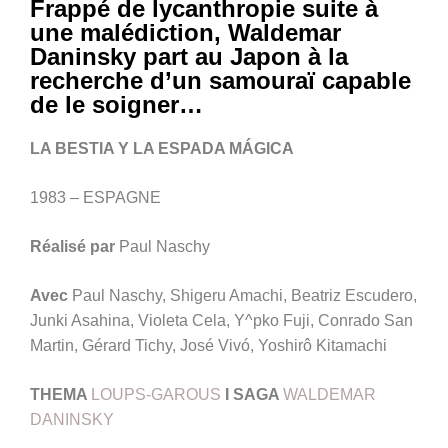
Frappé de lycanthropie suite à
une malédiction, Waldemar
Daninsky part au Japon à la
recherche d’un samouraï capable
de le soigner…
LA BESTIA Y LA ESPADA MÁGICA
1983 – ESPAGNE
Réalisé par
Paul Naschy
Avec
Paul Naschy, Shigeru Amachi, Beatriz Escudero,
Junki Asahina, Violeta Cela, Y^pko Fuji, Conrado San
Martin, Gérard Tichy, José Vivó, Yoshirô Kitamachi
THEMA
LOUPS-GAROUS
I SAGA
WALDEMAR
DANINSKY