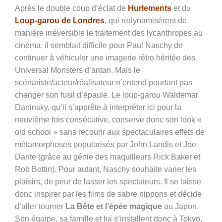
Après le double coup d’éclat de
Hurlements
et du
Loup-garou de Londres
, qui redynamisèrent de
manière irréversible le traitement des lycanthropes au
cinéma, il semblait difficile pour Paul Naschy de
continuer à véhiculer une imagerie rétro héritée des
Universal Monsters d’antan. Mais le
scénariste/acteur/réalisateur n’entend pourtant pas
changer son fusil d’épaule. Le loup-garou Waldemar
Daninsky, qu’il s’apprête à interpréter ici pour la
neuvième fois consécutive, conserve donc son look «
old school » sans recourir aux spectaculaires effets de
métamorphoses popularisés par John Landis et Joe
Dante (grâce au génie des maquilleurs Rick Baker et
Rob Bottin). Pour autant, Naschy souhaite varier les
plaisirs, de peur de lasser les spectateurs. Il se laisse
donc inspirer par les films de sabre nippons et décide
d’aller tourner
La Bête et l’épée magique
au Japon.
Son équipe, sa famille et lui s’installent donc à Tokyo,