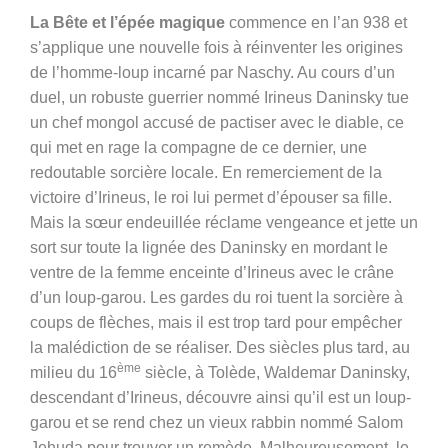
La Bête et l’épée magique
commence en l’an 938 et
s’applique une nouvelle fois à réinventer les origines
de l’homme-loup incarné par Naschy. Au cours d’un
duel, un robuste guerrier
nommé Irineus Daninsky tue
un chef mongol accusé de pactiser avec le diable, ce
qui met en rage la compagne de ce dernier, une
redoutable sorcière locale. En remerciement de la
victoire d’Irineus, le roi lui permet d’épouser sa fille.
Mais la sœur endeuillée réclame vengeance et jette un
sort sur toute la lignée des Daninsky en mordant le
ventre de la femme enceinte d’Irineus avec le crâne
d’un loup-garou. Les gardes du roi tuent la sorcière à
coups de flèches, mais il est trop tard pour empêcher
la malédiction de se réaliser. Des siècles plus tard, au
ème
milieu du 16
siècle, à Tolède, Waldemar Daninsky,
descendant d’Irineus, découvre ainsi qu’il est un loup-
garou et se rend chez un vieux rabbin nommé Salom
Jehuda pour trouver un remède. Malheureusement, le