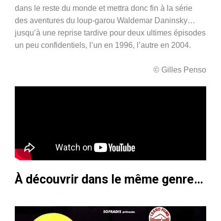
dans le reste du monde et mettra donc fin à la série
des aventures du loup-garou Waldemar Daninsky…
jusqu’à une reprise tardive pour deux ultimes épisodes
un peu confidentiels, l’un en 1996, l’autre en 2004.
© Gilles Penso
À découvrir dans le même genre…