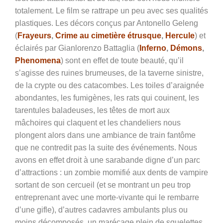
totalement. Le film se rattrape un peu avec ses qualités
plastiques. Les décors conçus par Antonello Geleng
(
Frayeurs
,
Crime au cimetière étrusque
,
Hercule
) et
éclairés par Gianlorenzo Battaglia (
Inferno
,
Démons
,
Phenomena
) sont en effet de toute beauté, qu’il
s’agisse des ruines brumeuses, de la taverne sinistre,
de la crypte ou des catacombes. Les toiles d’araignée
abondantes, les fumigènes, les rats qui couinent, les
tarentules baladeuses, les têtes de mort aux
mâchoires qui claquent et les chandeliers nous
plongent alors dans une ambiance de train fantôme
que ne contredit pas la suite des événements. Nous
avons en effet droit à une sarabande digne d’un parc
d’attractions : un zombie momifié aux dents de vampire
sortant de son cercueil (et se montrant un peu trop
entreprenant avec une morte-vivante qui le rembarre
d’une gifle), d’autres cadavres ambulants plus ou
moins décomposés, un marécage plein de squelettes