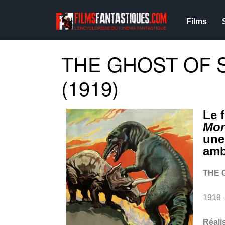
Films
THE GHOST OF 
(1919)
Le 
Mon
une
amb
THE 
1919 
Réali