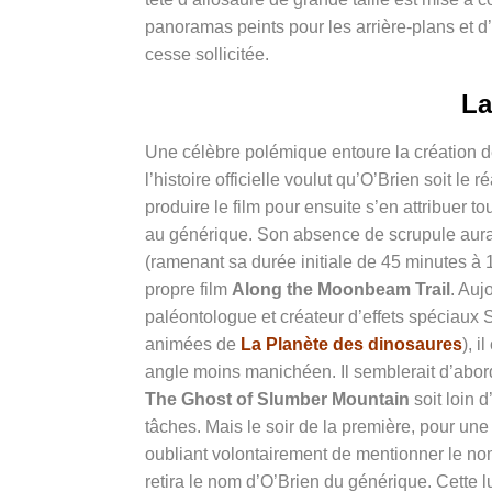
panoramas peints pour les arrière-plans et d’u
cesse sollicitée.
La
Une célèbre polémique entoure la création 
l’histoire officielle voulut qu’O’Brien soit le
produire le film pour ensuite s’en attribuer t
au générique. Son absence de scrupule aurait
(ramenant sa durée initiale de 45 minutes à 
propre film
Along the Moonbeam Trail
. Auj
paléontologue et créateur d’effets spéciau
animées de
La Planète des dinosaures
), i
angle moins manichéen. Il semblerait d’abord 
The Ghost of Slumber Mountain
soit loin 
tâches. Mais le soir de la première, pour une
oubliant volontairement de mentionner le n
retira le nom d’O’Brien du générique. Cette 