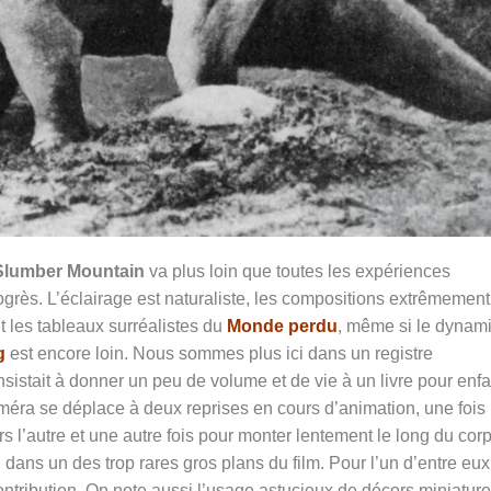
Slumber Mountain
va plus loin que toutes les expériences
grès. L’éclairage est naturaliste, les compositions extrêmement
nt les tableaux surréalistes du
Monde perdu
, même si le dynam
g
est encore loin. Nous sommes plus ici dans un registre
nsistait à donner un peu de volume et de vie à un livre pour enf
éra se déplace à deux reprises en cours d’animation, une fois
s l’autre et une autre fois pour monter lentement le long du cor
, dans un des trop rares gros plans du film. Pour l’un d’entre eux
contribution. On note aussi l’usage astucieux de décors miniature