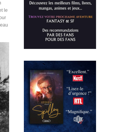
n
t le
our
ceau