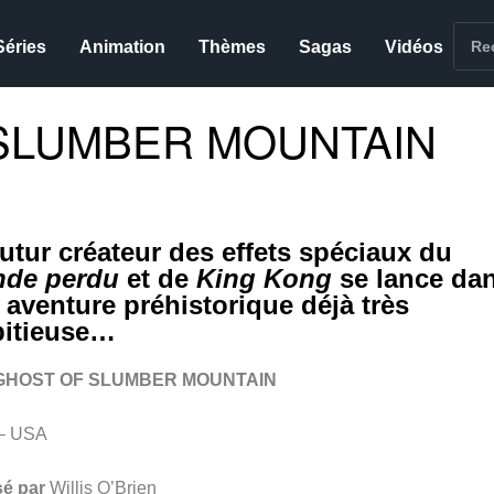
Séries
Animation
Thèmes
Sagas
Vidéos
SLUMBER MOUNTAIN
futur créateur des effets spéciaux du
de perdu
et de
King Kong
se lance da
 aventure préhistorique déjà très
itieuse…
GHOST OF SLUMBER MOUNTAIN
– USA
sé par
Willis O’Brien