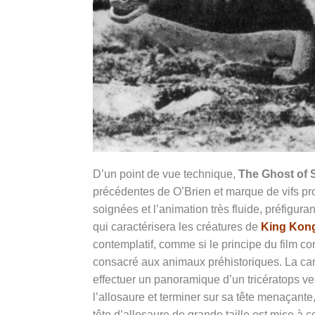
D’un point de vue technique,
The Ghost of 
précédentes de O’Brien et marque de vifs pro
soignées et l’animation très fluide, préfigura
qui caractérisera les créatures de
King Kon
contemplatif, comme si le principe du film co
consacré aux animaux préhistoriques. La cam
effectuer un panoramique d’un tricératops ver
l’allosaure et terminer sur sa tête menaçante
tête d’allosaure de grande taille est mise à 