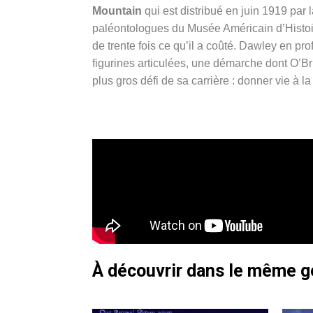
Mountain
qui est distribué en juin 1919 pa
paléontologues du Musée Américain d’Histoire 
de trente fois ce qu’il a coûté. Dawley en pr
figurines articulées, une démarche dont O’Bri
plus gros défi de sa carrière : donner vie à 
À découvrir dans le même 