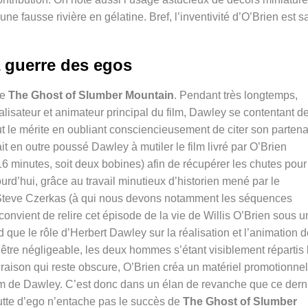
ne fausse rivière en gélatine. Bref, l’inventivité d’O’Brien est s
 guerre des egos
de
The Ghost of Slumber Mountain
. Pendant très longtemps,
 réalisateur et animateur principal du film, Dawley se contentant d
out le mérite en oubliant consciencieusement de citer son partena
 en outre poussé Dawley à mutiler le film livré par O’Brien
16 minutes, soit deux bobines) afin de récupérer les chutes pour
ourd’hui, grâce au travail minutieux d’historien mené par le
x Steve Czerkas (à qui nous devons notamment les séquences
l convient de relire cet épisode de la vie de Willis O’Brien sous u
que le rôle d’Herbert Dawley sur la réalisation et l’animation d
d’être négligeable, les deux hommes s’étant visiblement répartis 
 raison qui reste obscure, O’Brien créa un matériel promotionnel
om de Dawley. C’est donc dans un élan de revanche que ce dern
lutte d’ego n’entache pas le succès de
The Ghost of Slumber