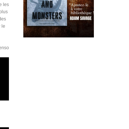
e les
plus
 des
 le
Penso