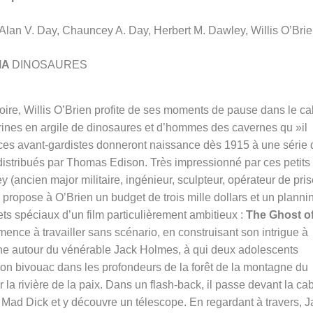
Alan V. Day, Chauncey A. Day, Herbert M. Dawley, Willis O’Bri
MA
DINOSAURES
ire, Willis O’Brien profite de ses moments de pause dans le ca
gurines en argile de dinosaures et d’hommes des cavernes qu »il
ces avant-gardistes donneront naissance dès 1915 à une série 
istribués par Thomas Edison. Très impressionné par ces petits
y (ancien major militaire, ingénieur, sculpteur, opérateur de pri
propose à O’Brien un budget de trois mille dollars et un planni
ffets spéciaux d’un film particulièrement ambitieux :
The Ghost o
ence à travailler sans scénario, en construisant son intrigue à
ourne autour du vénérable Jack Holmes, à qui deux adolescents
on bivouac dans les profondeurs de la forêt de la montagne du
r la rivière de la paix. Dans un flash-back, il passe devant la c
Mad Dick et y découvre un télescope. En regardant à travers, J