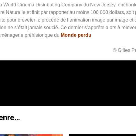
r la World Cinema Distributing Company du New Jersey, enchant
Naturelle et finit par rapporter au moins 100 000 dollars, soit 
ofite pour breveter le procédé de l’animation image par image et
en ne s’était jamais soucié. Ce dernier s’apprête alors à relever
la ménagerie préhistorique du
Monde perdu
.
© Gilles 
genre…