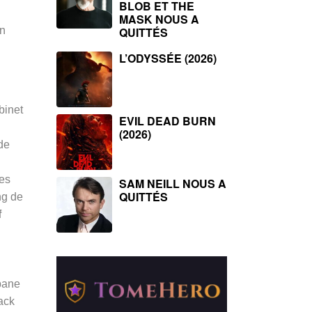
BLOB ET THE
MASK NOUS A
en
QUITTÉS
L’ODYSSÉE (2026)
binet
EVIL DEAD BURN
(2026)
de
ses
SAM NEILL NOUS A
QUITTÉS
ng de
f
abane
ack