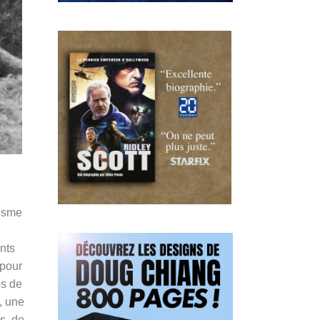
isme
ants
 pour
ps de
, une
s, de