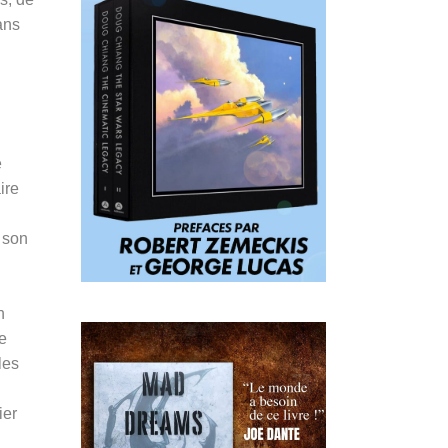
ans
e
ire
 son
n
e
les
ier