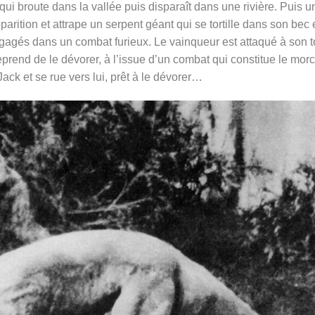
qui broute dans la vallée puis disparaît dans une rivière. Puis u
parition et attrape un serpent géant qui se tortille dans son bec e
ngagés dans un combat furieux. Le vainqueur est attaqué à son t
reprend de le dévorer, à l’issue d’un combat qui constitue le mor
 Jack et se rue vers lui, prêt à le dévorer…