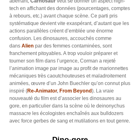
aberrant,
Carnosaur
veut se donner un aspect high-
tech en affichant des données (pourcentages, comptes
à rebours, etc.) avant chaque scène. Ce parti pris
systématique devient vite exaspérant, d’autant que les
actions parallèles créent d’emblée une énorme
confusion. Les dinosaures, accouchés comme
dans
Alien
par des femmes contaminées, sont
franchement pitoyables. A trop vouloir préparer et
tourner son film dans l’urgence, Corman a rejeté
l’animation image par image au profit de marionnettes
mécaniques très caoutchouteuses et maladroitement
animées, œuvre d’un John Buechler qu’on connut plus
inspiré (
Re-Animator
,
From Beyond
). La vraie
nouveauté du film est d’associer les dinosaures au
gore, en particulier dans la scène où le deinonychus
massacre les écologistes enchaînés aux bulldozers
avec force gerbes de sang et mutilations en tout genre.
Dino-gore