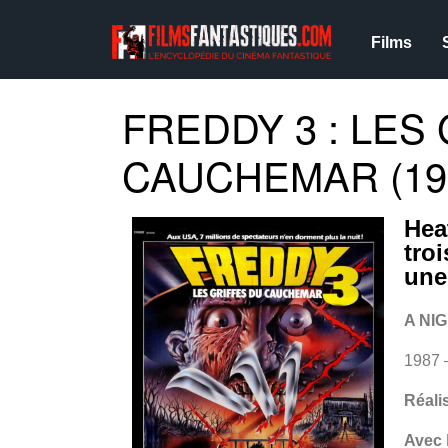
Films
FREDDY 3 : LES
CAUCHEMAR (19
Hea
tro
une
A NI
1987 
Réali
Avec