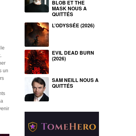
BLOB ET THE
MASK NOUS A
QUITTÉS
L’ODYSSÉE (2026)
lle
EVIL DEAD BURN
.
(2026)
ner
s un
rs
SAM NEILL NOUS A
QUITTÉS
nts
sa
venir