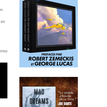
on
 en
Penso