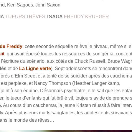
nd, Ken Sagoes, John Saxon
MA
TUEURS
I
RÊVES
I
SAGA
FREDDY KRUEGER
de Freddy
, cette seconde séquelle relève le niveau, même si e
uit
, qui avait épuisé toutes les ressources de son génial concept
 l’écriture du scénario, aux côtés de Chuck Russell, Bruce Wag
dés
et de
La Ligne verte
). Sept adolescents se rencontrent dan
t près d’Elm Street et a tenté de se suicider après des cauchema
) est perplexe, et Nancy Thompson (Heather Langenkamp,
 joint à son équipe. Désormais psychiatre, elle sait que les enfa
, le tueur d’enfants qui fut brûlé vif, toujours avide de prendre 
. Au cours d’un cauchemar, la jeune Kristen réussit à faire inter
dy. Après plusieurs morts sanglantes, les adolescents survivants
 dans le monde des rêves…