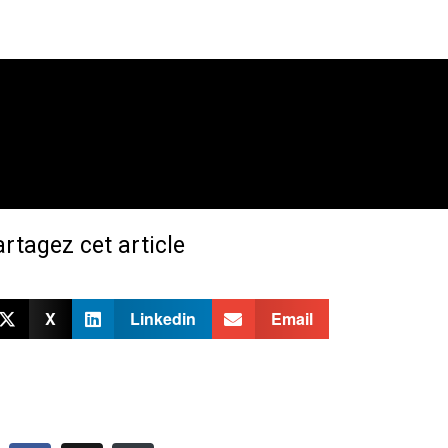
rtagez cet article
X
Linkedin
Email