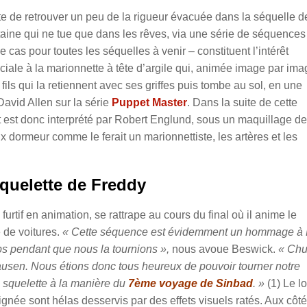
e de retrouver un peu de la rigueur évacuée dans la séquelle d
taine qui ne tue que dans les rêves, via une série de séquences
 cas pour toutes les séquelles à venir – constituent l’intérêt
ciale à la marionnette à tête d’argile qui, animée image par ima
 fils qui la retiennent avec ses griffes puis tombe au sol, en une
David Allen sur la série
Puppet Master
. Dans la suite de cette
t est donc interprété par Robert Englund, sous un maquillage de
 dormeur comme le ferait un marionnettiste, les artères et les
quelette de Freddy
tif en animation, se rattrape au cours du final où il anime le
 de voitures.
« Cette séquence est évidemment un hommage à
ps pendant que nous la tournions »,
nous avoue Beswick.
« Ch
ausen. Nous étions donc tous heureux de pouvoir tourner notre
 squelette à la manière du
7ème voyage de Sinbad
. »
(1) Le l
oignée sont hélas desservis par des effets visuels ratés. Aux côt