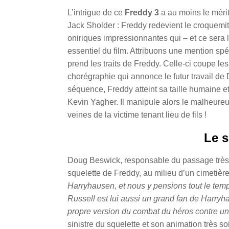
L’intrigue de ce
Freddy 3
a au moins le mérit
Jack Sholder : Freddy redevient le croquemi
oniriques impressionnantes qui – et ce sera le
essentiel du film. Attribuons une mention spé
prend les traits de Freddy. Celle-ci coupe les
chorégraphie qui annonce le futur travail de 
séquence, Freddy atteint sa taille humaine e
Kevin Yagher. Il manipule alors le malheureux
veines de la victime tenant lieu de fils !
Le s
Doug Beswick, responsable du passage très fur
squelette de Freddy, au milieu d’un cimetière
Harryhausen, et nous y pensions tout le tem
Russell est lui aussi un grand fan de Harryh
propre version du combat du héros contre un
sinistre du squelette et son animation très s