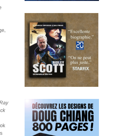
e
ge,
 Ray
uck
ook
és