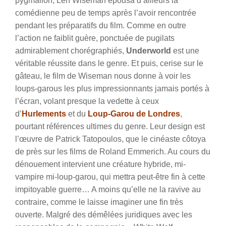
pygmalion, Len Wiseman épousa d’ailleurs la
comédienne peu de temps après l’avoir rencontrée
pendant les préparatifs du film. Comme en outre
l’action ne faiblit guère, ponctuée de pugilats
admirablement chorégraphiés,
Underworld
est une
véritable réussite dans le genre. Et puis, cerise sur le
gâteau, le film de Wiseman nous donne à voir les
loups-garous les plus impressionnants jamais portés à
l’écran, volant presque la vedette à ceux
d’
Hurlements
et du
Loup-Garou de Londres
,
pourtant références ultimes du genre. Leur design est
l’œuvre de Patrick Tatopoulos, que le cinéaste côtoya
de près sur les films de Roland Emmerich. Au cours du
dénouement intervient une créature hybride, mi-
vampire mi-loup-garou, qui mettra peut-être fin à cette
impitoyable guerre… A moins qu’elle ne la ravive au
contraire, comme le laisse imaginer une fin très
ouverte. Malgré des démêlées juridiques avec les