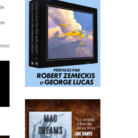
de
mme
Penso