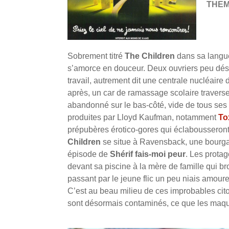
THE
Sobrement titré
The Children
dans sa langue
s’amorce en douceur. Deux ouvriers peu désir
travail, autrement dit une centrale nucléaire 
après, un car de ramassage scolaire traverse
abandonné sur le bas-côté, vide de tous ses 
produites par Lloyd Kaufman, notamment
To
prépubères érotico-gores qui éclabousseront
Children
se situe à Ravensback, une bourgad
épisode de
Shérif fais-moi peur
. Les protag
devant sa piscine à la mère de famille qui b
passant par le jeune flic un peu niais amou
C’est au beau milieu de ces improbables cito
sont désormais contaminés, ce que les maquil