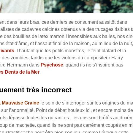
rrent dans leurs bras, ces derniers se consument aussitôt dans
alistes de cadavres calcinés obtenus via des trucages risibles t
ue des bouillies de latex marron ! Insensibles aux balles, nos ci
 état d’âme, et l’assaut final de la maison, au milieu de la nuit,
Vivants
. D’autant que les petits monstres, le teint blafard et la
es zombies, tandis que les violons du compositeur Harry
rnard Herrmann dans
Psychose
, quand ils ne s’inspirent pas
s Dents de la Mer
.
quement très incorrect
 Mauvaise Graine
le soin de s’interroger sur les origines du mal
ur l’anormalité. Point de débat houleux ici, et encore moins de
fants dépasse toutes les outrances : les uns sont brûlés au dixiè
 coup de machette, quand ils ne sont pas carrément coupés en mi
 distractif cache peut-être bien son jeu, comme l’évoque cette