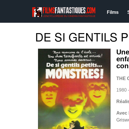
Films
DE SI GENTILS 
Une
enf
con
THE 
1980 
Réali
Avec
Grisw