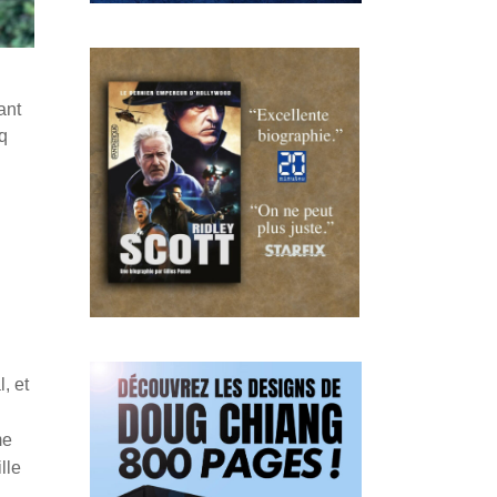
ant
nq
, et
me
lle