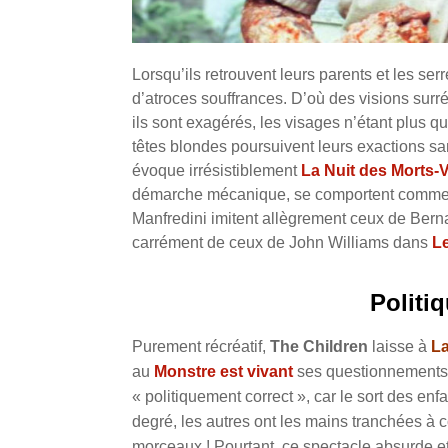
Lorsqu’ils retrouvent leurs parents et les se
d’atroces souffrances. D’où des visions surré
ils sont exagérés, les visages n’étant plus q
têtes blondes poursuivent leurs exactions sans
évoque irrésistiblement
La Nuit des Morts-
démarche mécanique, se comportent comme d
Manfredini imitent allègrement ceux de Be
carrément de ceux de John Williams dans
Le
Politi
Purement récréatif,
The Children
laisse à
La
au
Monstre est vivant
ses questionnements s
« politiquement correct », car le sort des en
degré, les autres ont les mains tranchées à
morceaux ! Pourtant, ce spectacle absurde et