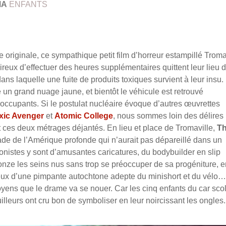
MA
ENFANTS
 originale, ce sympathique petit film d’horreur estampillé Trom
eux d’effectuer des heures supplémentaires quittent leur lieu 
dans laquelle une fuite de produits toxiques survient à leur insu
 un grand nuage jaune, et bientôt le véhicule est retrouvé
occupants. Si le postulat nucléaire évoque d’autres œuvrettes
xic Avenger
et
Atomic College
, nous sommes loin des délires
 ces deux métrages déjantés. En lieu et place de Tromaville,
T
e de l’Amérique profonde qui n’aurait pas dépareillé dans un
onistes y sont d’amusantes caricatures, du bodybuilder en slip
ronze les seins nus sans trop se préoccuper de sa progéniture, e
reux d’une pimpante autochtone adepte du minishort et du vélo…
yens que le drame va se nouer. Car les cinq enfants du car scol
leurs ont cru bon de symboliser en leur noircissant les ongles