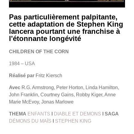
Pas particulièrement palpitante,
cette adaptation de Stephen King
lancera pourtant une franchise à
l'étonnante longévité
CHILDREN OF THE CORN
1984 – USA
Réalisé par
Fritz Kiersch
Avec
R.G. Armstrong, Peter Horton, Linda Hamilton,
John Franklin, Courtney Gains, Robby Kiger, Anne
Marie McEvoy, Jonas Marlowe
THEMA
ENFANTS
I
DIABLE ET DEMONS
I
SAGA
DÉMONS DU MAÏS
I
STEPHEN KING