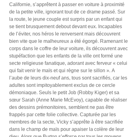
Californie, s’apprêtent à passer en voiture à proximité
de la petite ville, ignorant tout de ce drame passé. Sur
la route, le jeune couple est surpris par un enfant qui
se tient brusquement debout devant eux. Incapables
de l’éviter, nos héros le renversent mais découvrent
bien vite que le malheureux a été égorgé. Ramenant le
corps dans le coffre de leur voiture, ils découvrent avec
stupéfaction que les enfants de la ville ont formé une
secte religieuse fanatique, adorant avec ferveur « celui
qui fait venir le maïs et qui règne sur le sillon ». A
l’aube de leurs dix-neuf ans, tous sont sacrifiés, car les
adultes sont impitoyablement exclus de ce cercle
démoniaque. Seuls le petit Job (Robby Kiger) et sa
sœur Sarah (Anne Marie McEvoy), capable de réaliser
des dessins prémonitoires, semblent ne pas être
frappés par cette folie collective. Capturée par les
membres de la secte, Vicky s’apprête à être sacrifiée
dans le champ de maïs pour apaiser la colère de leur
dieu. Alors que Burton s’efforce par tous les moyens