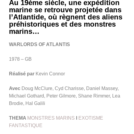
Au 19ème siècle, une expédition
marine se retrouve projetée dans
l’Atlantide, où règnent des aliens
préhistoriques et des monstres
marins…
WARLORDS OF ATLANTIS
1978 – GB
Réalisé par
Kevin Connor
Avec
Doug McClure, Cyd Charisse, Daniel Massey,
Michael Gothard, Peter Gilmore, Shane Rimmer, Lea
Brodie, Hal Galili
THEMA
MONSTRES MARINS
I
EXOTISME
FANTASTIQUE