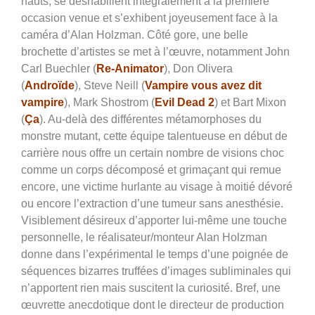
hauts, se déshabillent intégralement à la première
occasion venue et s’exhibent joyeusement face à la
caméra d’Alan Holzman. Côté gore, une belle
brochette d’artistes se met à l’œuvre, notamment John
Carl Buechler (
Re-Animator
), Don Olivera
(
Androïde
), Steve Neill (
Vampire vous avez dit
vampire
), Mark Shostrom (
Evil Dead 2
) et Bart Mixon
(
Ça
). Au-delà des différentes métamorphoses du
monstre mutant, cette équipe talentueuse en début de
carrière nous offre un certain nombre de visions choc
comme un corps décomposé et grimaçant qui remue
encore, une victime hurlante au visage à moitié dévoré
ou encore l’extraction d’une tumeur sans anesthésie.
Visiblement désireux d’apporter lui-même une touche
personnelle, le réalisateur/monteur Alan Holzman
donne dans l’expérimental le temps d’une poignée de
séquences bizarres truffées d’images subliminales qui
n’apportent rien mais suscitent la curiosité. Bref, une
œuvrette anecdotique dont le directeur de production