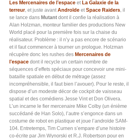
Les Mercenaires de l’espace
et
La Galaxie de la
terreur
, et juste avant
Androïde
et
Space Raiders
, il
se lance dans
Mutant
dont il confie la réalisation à
Alan Holzman, monteur familier des productions New
World placé pour la première fois sur la chaise du
réalisateur. Problème : il n’y a pas encore de scénario
et il faut commencer à tourner un prologue. Holzman
récupère donc les rushes des
Mercenaires de
l’espace
dont il recycle un certain nombre de
séquences d’effets spéciaux pour concevoir une mini-
bataille spatiale en début de métrage (assez
incompréhensible, il faut bien l’avouer). Pour le reste, il
dispose d’un modeste décor de cockpit de vaisseau
spatial et des comédiens Jesse Vint et Don Olivera.
L’un incarne le fier mercenaire Mike Colby (un énième
succédané de Han Solo), l’autre s’engonce dans un
costume de robot en plastique et joue l’androïde SAM-
104. Entretemps, Tim Curnen s’empare d’une histoire
co-écrite par Jim Wynorski et R.J. Robertson pour en