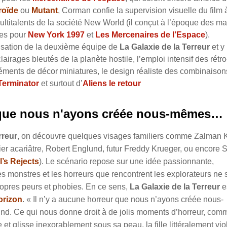
roïde
ou
Mutant
, Corman confie la supervision visuelle du film 
titalents de la société New World (il conçut à l’époque des ma
ues pour
New York 1997
et
Les Mercenaires de l’Espace
).
isation de la deuxième équipe de
La Galaxie de la Terreur
et y
lairages bleutés de la planète hostile, l’emploi intensif des rétro
éléments de décor miniatures, le design réaliste des combinaison
Terminator
et surtout d’
Aliens le retour
r que nous n'ayons créée nous-mêmes… 
rreur
, on découvre quelques visages familiers comme Zalman K
cier acariâtre, Robert Englund, futur Freddy Krueger, ou encore 
l’s Rejects
). Le scénario repose sur une idée passionnante,
es monstres et les horreurs que rencontrent les explorateurs ne 
propres peurs et phobies. En ce sens,
La Galaxie de la Terreur
e
orizon
. « Il n’y a aucune horreur que nous n’ayons créée nous-
und. Ce qui nous donne droit à de jolis moments d’horreur, com
 et glisse inexorablement sous sa peau, la fille littéralement vio