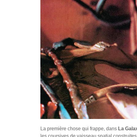
La première chose qui frappe, dans
La Galax
les coursives de vaisseau spatial construite