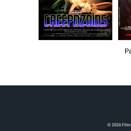
Pa
©
2026 Films