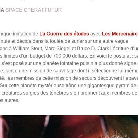
MA
SPACE OPERA
I
FUTUR
athique imitation de
La Guerre des étoiles
avec
Les Mercenaire
ute et décide dans la foulée de surfer sur une autre vague
 donc à William Stout, Marc Siegel et Bruce D. Clark l’écriture d’u
s limites d’un budget de 700 000 dollars. En voici le postulat : 
 s’est posé sur une planète lointaine puis n’a plus donné signe
erre, lance une mission de sauvetage dont il sélectionne lui-mêm
té, les membres de cette mission de secours découvrent l’épav
 Sur cette planète mystérieuse trône une gigantesque pyramide 
des créatures surgies des ténèbres s’en prennent aux membres de
s autres.