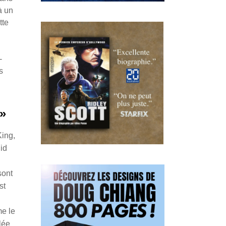
à un
tte
-
s
»
ing,
Sid
sont
st
me le
lée