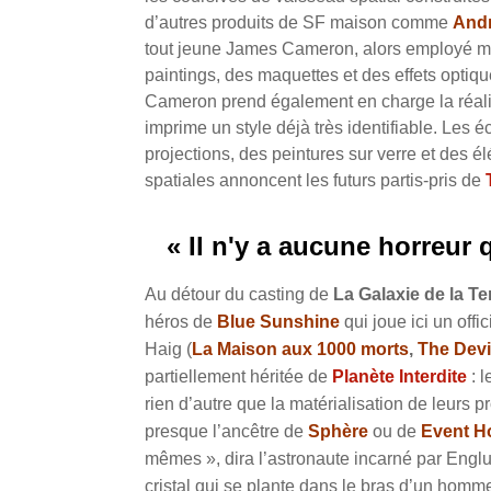
d’autres produits de SF maison comme
And
tout jeune James Cameron, alors employé mul
paintings, des maquettes et des effets optiq
Cameron prend également en charge la réal
imprime un style déjà très identifiable. Les éc
projections, des peintures sur verre et des 
spatiales annoncent les futurs partis-pris de
« Il n'y a aucune horreu
Au détour du casting de
La Galaxie de la Te
héros de
Blue Sunshine
qui joue ici un offi
Haig (
La Maison aux 1000 morts
,
The Devi
partiellement héritée de
Planète Interdite
: l
rien d’autre que la matérialisation de leurs 
presque l’ancêtre de
Sphère
ou de
Event H
mêmes », dira l’astronaute incarné par Engl
cristal qui se plante dans le bras d’un homme