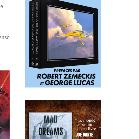
me
Penso