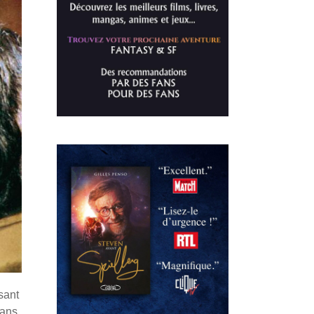
isant
dans