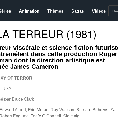
Séries
Animation
Thèmes
Sagas
Vidéos
LA TERREUR (1981)
eur viscérale et science-fiction futurist
ntremêlent dans cette production Roger
man dont la direction artistique est
née James Cameron
XY OF TERROR
– USA
sé par
Bruce Clark
Edward Albert, Erin Moran, Ray Waltson, Bernard Behrens, Za
Robert Englund, Taafe O’Connell, Sid Haig