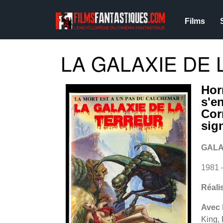
Films
LA GALAXIE DE 
Horr
s'e
Cor
sig
GALA
1981 
Réali
Avec
King, 