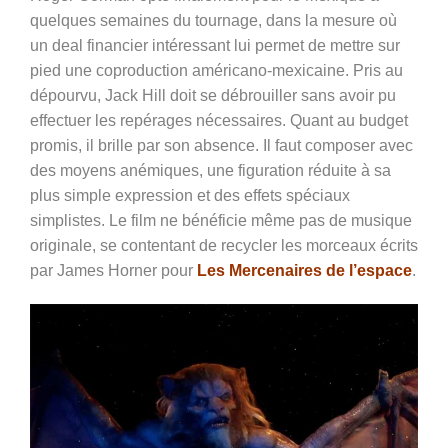
quelques semaines du tournage, dans la mesure où
un deal financier intéressant lui permet de mettre sur
pied une coproduction américano-mexicaine. Pris au
dépourvu, Jack Hill doit se débrouiller sans avoir pu
effectuer les repérages nécessaires. Quant au budget
promis, il brille par son absence. Il faut composer avec
des moyens anémiques, une figuration réduite à sa
plus simple expression et des effets spéciaux
simplistes. Le film ne bénéficie même pas de musique
originale, se contentant de recycler les morceaux écrits
par James Horner pour
Les Mercenaires de l’espace
.