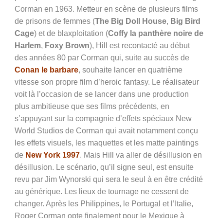
Corman en 1963. Metteur en scène de plusieurs films
de prisons de femmes (
The Big Doll House
,
Big Bird
Cage
) et
de blaxploitation (
Coffy la panthère noire de
Harlem
,
Foxy Brown
), Hill est recontacté au début
des années 80 par Corman qui, suite au succès de
Conan le barbare
, souhaite lancer en quatrième
vitesse son propre film d’heroic fantasy. Le réalisateur
voit là l’occasion de se lancer dans une production
plus ambitieuse que ses films précédents, en
s’appuyant sur la compagnie d’effets spéciaux New
World Studios de Corman qui avait notamment conçu
les effets visuels, les maquettes et les matte paintings
de
New York 1997
. Mais Hill va aller de désillusion en
désillusion. Le scénario, qu’il signe seul, est ensuite
revu par Jim Wynorski qui sera le seul à en être crédité
au générique. Les lieux de tournage ne cessent de
changer. Après les Philippines, le Portugal et l’Italie,
Roger Corman opte finalement pour le Mexique à