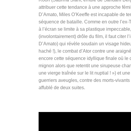
attribuer cette tendance à une approche fémin
D’Amato, Miles O’Keeffe est incapable de te
séquence de bataille. Comme en outre l’ex-T
à l’écran se limite à sa plastique impeccable
(involontairement) drôle du film, il faut citer
D’Amato) qui révèle soudain un visage hideu
haché !), le combat d’Ator contre une araign
encore cette séquence idyllique finale où l
mignon alors que retentit une sirupeuse ch
une vierge traînée sur le lit nuptial ! ») et
guerriers aveugles, contre des morts-vivants
affublé de deux suites.