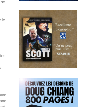
 se
e le
des
s
ttre
zone
ent