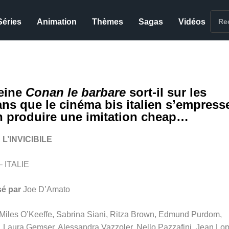
Séries
Animation
Thèmes
Sagas
Vidéos
eine
Conan le barbare
sort-il sur les
ans que le cinéma bis italien s’empress
n produire une imitation cheap…
L’INVICIBILE
– ITALIE
sé par
Joe D’Amato
Miles O’Keeffe, Sabrina Siani, Ritza Brown, Edmund Purdom,
 Laura Gemser, Alessandra Vazzoler, Nello Pazzafini, Jean Lop