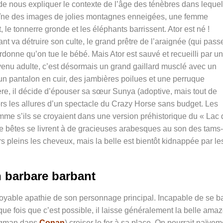
 de nous expliquer le contexte de l’âge des ténèbres dans lequel
haîne des images de jolies montagnes enneigées, une femme
le tonnerre gronde et les éléphants barrissent. Ator est né !
nt va détruire son culte, le grand prêtre de l’araignée (qui pass
ordonne qu’on tue le bébé. Mais Ator est sauvé et recueilli par un
venu adulte, c’est désormais un grand gaillard musclé avec un
un pantalon en cuir, des jambières poilues et une perruque
uère, il décide d’épouser sa sœur Sunya (adoptive, mais tout de
s les allures d’un spectacle du Crazy Horse sans budget. Les
e s’ils se croyaient dans une version préhistorique du « Lac 
 bêtes se livrent à de gracieuses arabesques au son des tams-
s pleins les cheveux, mais la belle est bientôt kidnappée par le
 barbare barbant
ncroyable apathie de son personnage principal. Incapable de se ba
que fois que c’est possible, il laisse généralement la belle ama
rgman dans
Conan
) croiser le fer à sa place. On pourrait naïvem