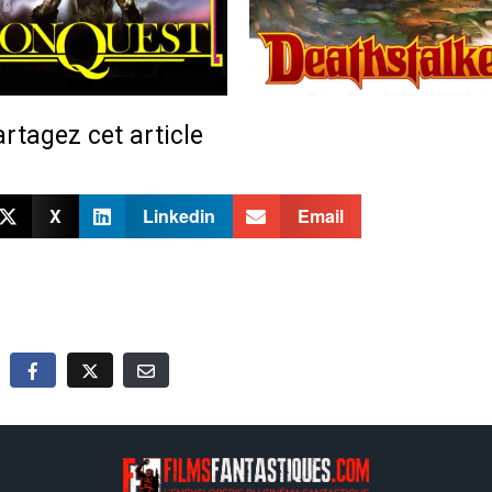
rtagez cet article
X
Linkedin
Email