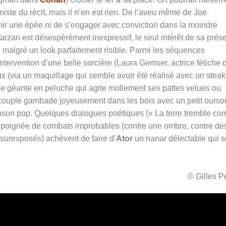
iste du récit, mais il n’en est rien. De l’aveu même de Joe
nir une épée ni de s’engager avec conviction dans la moindre
arzan est désespérément inexpressif, le seul intérêt de sa prés
, malgré un look parfaitement risible. Parmi les séquences
 l’intervention d’une belle sorcière (Laura Gemser, actrice fétiche 
x (via un maquillage qui semble avoir été réalisé avec un steak
ée géante en peluche qui agite mollement ses pattes velues ou
e couple gambade joyeusement dans les bois avec un petit ourso
anson pop. Quelques dialogues poétiques (« La terre tremble c
 une poignée de combats improbables (contre une ombre, contre de
 surexposés) achèvent de faire d’
Ator
un nanar délectable qui s
© Gilles 