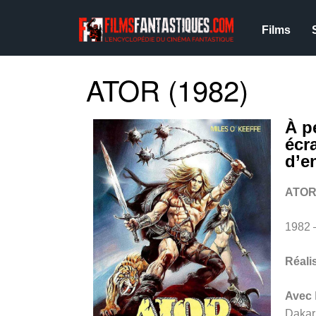
Films
ATOR (1982)
À p
écr
d’e
ATOR 
1982 
Réali
Avec
Dakar,