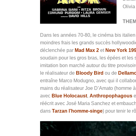
Olivi
THE
Dans les années 70-80, le cinéma bis italien
moindres frais les grands succès hollywood
déclenchée par
Mad Max 2
et
New York 19
soudain pour les gros bras, les épées et les
imitation bon marché autour du titre provisoi
le réalisateur de
Bloody Bird
ou de
Dellamo
entraîne Marco Modugno, avec qui il collabo
mains du réalisateur Joe D’Amato (homme à t
avec
Blue Holocaust
,
Anthropophagous
e
réécrit avec José Maria Sanchez et embauche
dans
Tarzan l’homme-singe
) pour tenir le r