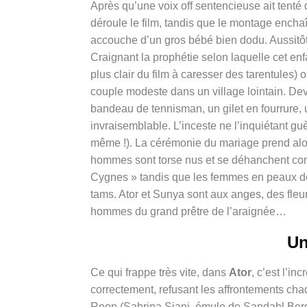
Après qu’une voix off sentencieuse ait tenté
déroule le film, tandis que le montage enc
accouche d’un gros bébé bien dodu. Aussitôt, 
Craignant la prophétie selon laquelle cet enfa
plus clair du film à caresser des tarentules) 
couple modeste dans un village lointain. De
bandeau de tennisman, un gilet en fourrure, 
invraisemblable. L’inceste ne l’inquiétant g
même !). La cérémonie du mariage prend alor
hommes sont torse nus et se déhanchent comm
Cygnes » tandis que les femmes en peaux de
tams. Ator et Sunya sont aux anges, des fleur
hommes du grand prêtre de l’araignée…
Un
Ce qui frappe très vite, dans
Ator
, c’est l’i
correctement, refusant les affrontements cha
Roon (Sabrina Siani, émule de Sandahl Be