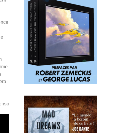
ence
de
n
omme
s
era
Penso