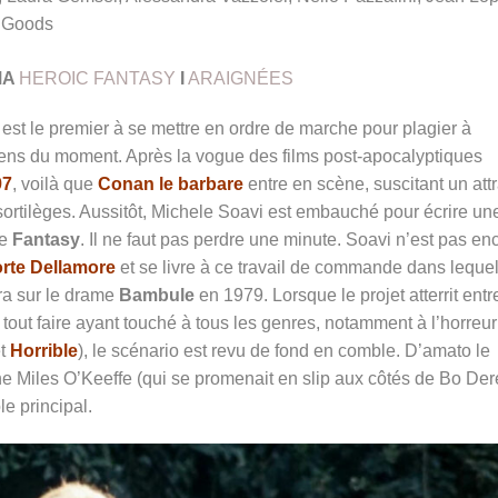
a Goods
MA
HEROIC FANTASY
I
ARAIGNÉES
 est le premier à se mettre en ordre de marche pour plagier à
iens du moment. Après la vogue des films post-apocalyptiques
97
, voilà que
Conan le barbare
entre en scène, suscitant un attr
 sortilèges. Aussitôt, Michele Soavi est embauché pour écrire un
re
Fantasy
. Il ne faut pas perdre une minute. Soavi n’est pas en
rte Dellamore
et se livre à ce travail de commande dans lequel 
ra sur le drame
Bambule
en 1979. Lorsque le projet atterrit entr
out faire ayant touché à tous les genres, notamment à l’horreur
t
Horrible
), le scénario est revu de fond en comble. D’amato le
 Miles O’Keeffe (qui se promenait en slip aux côtés de Bo Der
ôle principal.