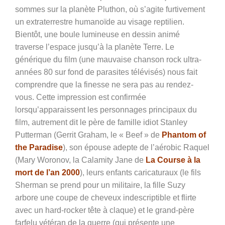
sommes sur la planète Pluthon, où s’agite furtivement
un extraterrestre humanoïde au visage reptilien.
Bientôt, une boule lumineuse en dessin animé
traverse l’espace jusqu’à la planète Terre. Le
générique du film (une mauvaise chanson rock ultra-
années 80 sur fond de parasites télévisés) nous fait
comprendre que la finesse ne sera pas au rendez-
vous. Cette impression est confirmée
lorsqu’apparaissent les personnages principaux du
film, autrement dit le père de famille idiot Stanley
Putterman (
Gerrit Graham, le « Beef » de
Phantom of
the Paradise
), son épouse adepte de l’aérobic Raquel
(Mary Woronov, la Calamity Jane de
La Course à la
mort de l’an 2000
), leurs enfants caricaturaux (le fils
Sherman se prend pour un militaire, la fille Suzy
arbore une coupe de cheveux indescriptible et flirte
avec un hard-rocker tête à claque) et le grand-père
farfelu vétéran de la guerre (qui présente une