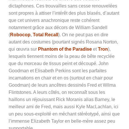
dictaphones. Ces trouvailles sans cesse renouvelées
sont propres à attiser l’intérêt des plus blasés, d’autant
que cet univers anachronique reste cohérent
notamment grâce aux décors de William Sandell
(
Robocop
,
Total Recall
). On ne peut pas en dire
autant des costumes (pourtant signés Rosana Norton,
qui œuvra sur
Phantom of the Paradise
et
Tron
),
lesquels tiennent moins de la peau de bête recyclée
que du morceau de tissus peint et découpé.
John
Goodman et Elisabeth Perkins sont les parfaites
incarnations en chair et en os (surtout en chair pour
Goodman) de leurs ancêtres dessinés Fred et Wilma
Flintstones. A leurs côtés, on reconnaît sous les
haillons un réjouissant Rick Moranis alias Barney, le
meilleur ami de Fred, mais aussi Kyle MacLachlan, ici
un peu sous-exploité en méchant stéréotypé, ainsi que
l’immense Elizabeth Taylor en belle-mère assez peu
supportable.