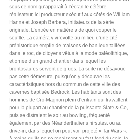
sous ce nom qu’apparaît à l’écran le célèbre
réalisateur, ici producteur exécutif aux côtés de William
Hanna et Joseph Barbera, initiateurs de la série
originale. L’entrée en matière a de quoi couper le
souffle. La caméra y virevolte au milieu d’une cité
préhistorique emplie de maisons de banlieue taillées
dans le roc, de citoyens vêtus à la mode paléolithique,
et ornée d’un grand chantier dans lequel les
brontosaures servent de grues. La suite ne désavoue
pas cette démesure, puisqu’on y découvre les
caractéristiques hors du commun de cette ville des
cavernes baptisée Bedrock. Les habitants sont des
hommes de Cro-Magnon plein d’entrain qui travaillent
pour la plupart au chantier de la puissante Slate & Co,
puis se distraient le soir au bowling, fréquenté
également par des Néanderthaliens hirsutes, ou au
drive-in, dans lequel on peut voir projeté « Tar Wars »,
à moins qu’ils ne se repaissent au fast-food du coin, le