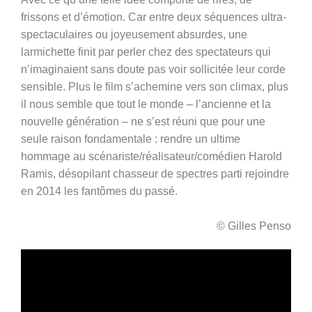
frissons et d’émotion. Car entre deux séquences ultra-
spectaculaires ou joyeusement absurdes, une
larmichette finit par perler chez des spectateurs qui
n’imaginaient sans doute pas voir sollicitée leur corde
sensible. Plus le film s’achemine vers son climax, plus
il nous semble que tout le monde – l’ancienne et la
nouvelle génération – ne s’est réuni que pour une
seule raison fondamentale : rendre un ultime
hommage au scénariste/réalisateur/comédien Harold
Ramis, désopilant chasseur de spectres parti rejoindre
en 2014 les fantômes du passé.
© Gilles Penso