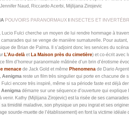
Jennifer Naud, Riccardo Acerbi
,
Mijlijana Zirojevic
MA
POUVOIRS PARANORMAUX
I
INSECTES ET INVERTÉB
 Lucio Fulci cherche un moyen de lui rendre hommage à traver
s camarades qui se venge de manière surnaturelle. Pour autant, 
ssique de Brian de Palma. Il s’adjoint donc les services du scéna
ur
L’Au-delà
et
La Maison près du cimetière
) et co-écrit avec l
de ce film d’horreur paranormale mâtinée d’un brin d’érotisme év
de menace
de Jack Gold et même
Phenomena
de Dario Argent
,
Aenigma
reste un film très singulier qui porte en chacune de 
Fulci encore très inspiré, même si sa période faste est déjà der
,
Aenigma
démarre sur une séquence d’ouverture qui explique 
à venir. Kathy (
Mijlijana Zirojevic) est la risée de ses camarade
e sa timidité maladive, son physique un peu ingrat et ses origine
nage sourde-muette de l’établissement) en font la victime idéale