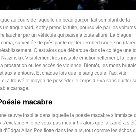
ague au cours de laquelle un beau garçon fait semblant de la
un traquenard, Kathy prend la fuite, poursuivie par les voiture
faire faucher par un véhicule qui passe à toute allure.
La blague
 coma, surveillée de près par le docteur Robert Anderson (Jare
 rétablissement. C’est alors que débarque dans le collège une t
 Naizinski). Visiblement très instable émotionnellement, la jeun
, la prostration ou les accès de violence. Bientôt, les morts brutal
t aux alentours. Et chaque fois que le sang coule, l’activité
-ci a trouvé le moyen de posséder le corps d’Eva sans quitter so
table carnage.
Poésie macabre
e d’une œuvre insolite dans laquelle la poésie macabre s’immisce 
hy s’exclame « je ne veux pas mourir ! » alors que la caméra s’é
t d’Edgar Allan Poe flotte dans les airs, tout comme les échos 