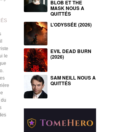
BLOB ET THE
MASK NOUS A
QUITTÉS
RÉS
L’ODYSSÉE (2026)
s
il
riste
EVIL DEAD BURN
ui le
(2026)
oque
o.
SAM NEILL NOUS A
ses
QUITTÉS
rière
le
s du
s
 des