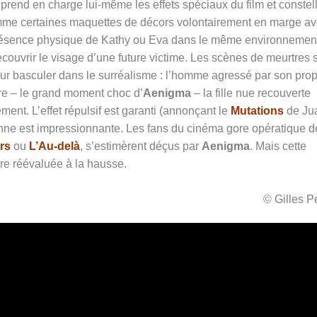
prend en charge lui-même les effets spéciaux du film et constel
mme certaines maquettes de décors volontairement en marge a
a présence physique de Kathy ou Eva dans le même environnemen
recouvrir le visage d’une future victime. Les scènes de meurtres 
our basculer dans le surréalisme : l’homme agressé par son pro
ore – le grand moment choc d’
Aenigma
– la fille nue recouverte
ement. L’effet répulsif est garanti (annonçant le
Mutations
de Ju
enne est impressionnante. Les fans du cinéma gore opératique d
rs
ou
L’Au-delà
, s’estimèrent déçus par
Aenigma
. Mais cette
tre réévaluée à la hausse.
© Gilles 