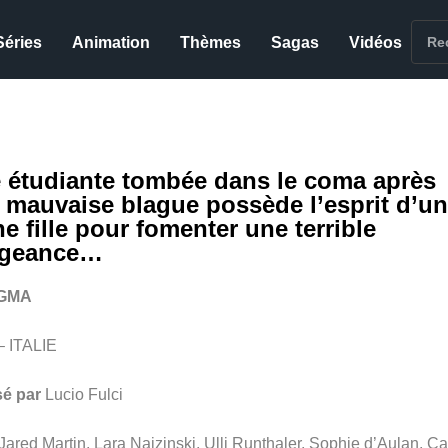
Séries
Animation
Thèmes
Sagas
Vidéos
 étudiante tombée dans le coma après
 mauvaise blague possède l’esprit d’u
e fille pour fomenter une terrible
geance…
GMA
– ITALIE
sé par
Lucio Fulci
Jared Martin, Lara Naizinski, Ulli Runthaler, Sophie d’Aulan, Ca