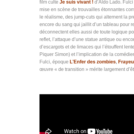
film culte
Je suis vivant !
d’Aldo Lado. Fulci 
mise en scène de trouvailles étonnantes co
le réalisme, des jump-cuts qui alternent l
encore du sang qui jaillit d’un tableau pour 
déconnectent elles aussi de toute logique p
reflet, l’attaque d’une statue antique ou enc
d’escargots et de limaces qui l’étouffent lent
Piquer Simon) et l’implication de la comédi
Fulci, époque
L’Enfer des zombies
,
Frayeu
œuvre « de transition » mérite largement d’ê