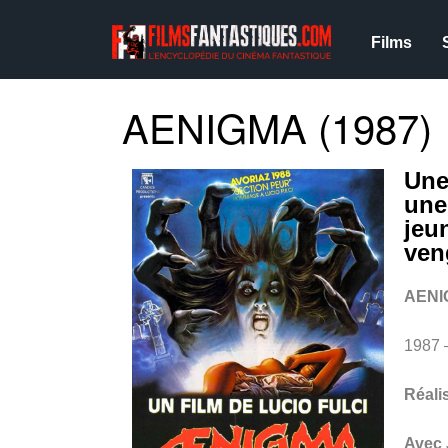
Films
AENIGMA (1987)
Une
une
jeun
ven
AENI
1987 
Réali
Avec