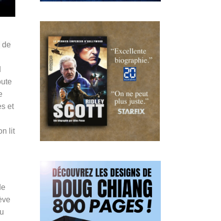
s de
d
oute
e
es et
n lit
de
lève
du