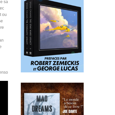
le sa
vec
t ou
se
pre
an
e
Penso