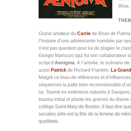
Wise, 
THE
Grand amateur du
Carrie
de Brian de Palma,
l’histoire d’une adolescente humiliée par se
n’est pas question pour lui de plagier le cla
Giorgio Mariuzzo (qui fut son collaborateur s
script d’
Aenigma
. À l’arrivée, le scénario 
aussi
Patrick
de Richard Franklin,
La Gran
Malgré ce tissu de références et d’influences
séquences la patte bien reconnaissable d’un 
lui. Tourné en extérieurs naturels à Sarajevo
trauma initial et plante les graines du drame 
collège Saint-Mary de Boston. Il faut dire qu
sociales (elle est la fille de la femme de mé
quolibets.