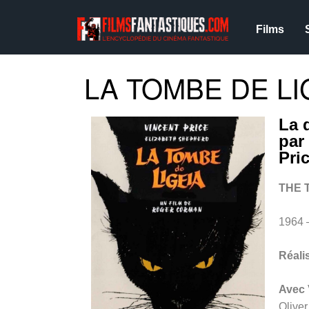
Films
LA TOMBE DE LIG
La 
par
Pri
THE 
1964 
Réali
Avec
Olive