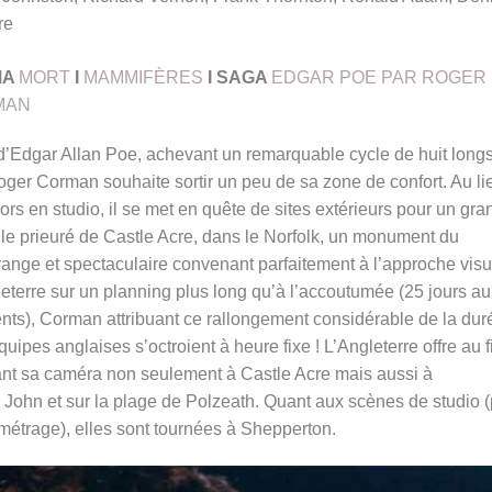
re
MA
MORT
I
MAMMIFÈRES
I SAGA
EDGAR POE PAR ROGER
MAN
 d’Edgar Allan Poe, achevant un remarquable cycle de huit longs
er Corman souhaite sortir un peu de sa zone de confort. Au li
rs en studio, il se met en quête de sites extérieurs pour un gra
le prieuré de Castle Acre, dans le Norfolk, un monument du
range et spectaculaire convenant parfaitement à l’approche visu
gleterre sur un planning plus long qu’à l’accoutumée (25 jours au
ents), Corman attribuant ce rallongement considérable de la dur
ipes anglaises s’octroient à heure fixe ! L’Angleterre offre au f
ant sa caméra non seulement à Castle Acre mais aussi à
 John et sur la plage de Polzeath. Quant aux scènes de studio (
 métrage), elles sont tournées à Shepperton.