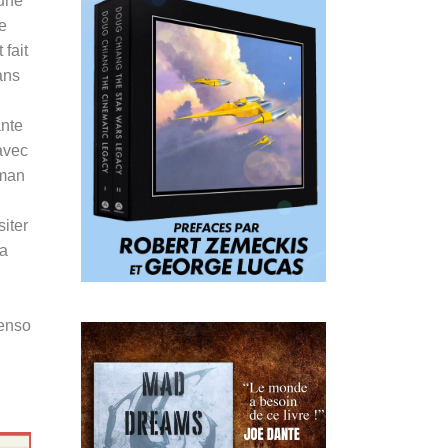
eune
e
 fait
ans
ante
avec
rman
iter
sa
Penso