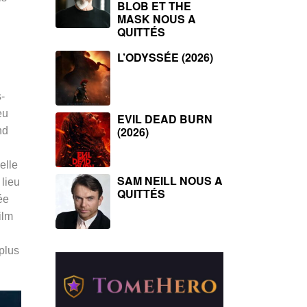
BLOB ET THE
MASK NOUS A
QUITTÉS
L’ODYSSÉE (2026)
-
eu
EVIL DEAD BURN
(2026)
nd
elle
SAM NEILL NOUS A
 lieu
QUITTÉS
ée
ilm
plus