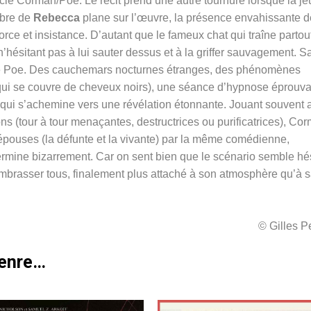
cle Corman/Poe. Le récit prend une autre tournure lorsque la j
mbre de
Rebecca
plane sur l’œuvre, la présence envahissante d
rce et insistance. D’autant que le fameux chat qui traîne partout
’hésitant pas à lui sauter dessus et à la griffer sauvagement. S
 de Poe. Des cauchemars nocturnes étranges, des phénomènes
 qui se couvre de cheveux noirs), une séance d’hypnose éprouv
 qui s’achemine vers une révélation étonnante. Jouant souvent 
ns (tour à tour menaçantes, destructrices ou purificatrices), Co
x épouses (la défunte et la vivante) par la même comédienne,
termine bizarrement. Car on sent bien que le scénario semble hés
embrasser tous, finalement plus attaché à son atmosphère qu’à 
© Gilles 
genre…