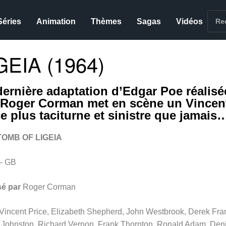
Séries
Animation
Thèmes
Sagas
Vidéos
EIA (1964)
dernière adaptation d’Edgar Poe réalisé
 Roger Corman met en scène un Vincen
ce plus taciturne et sinistre que jamais
TOMB OF LIGEIA
– GB
sé par
Roger Corman
Vincent Price, Elizabeth Shepherd, John Westbrook, Derek Fran
r Johnston, Richard Vernon, Frank Thornton, Ronald Adam, Den