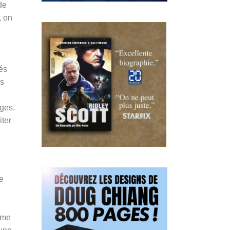
de
, on
hés
es
nges.
iter
e
ême