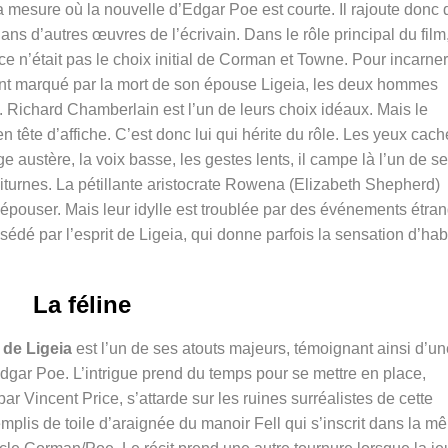
la mesure où la nouvelle d’Edgar Poe est courte. Il rajoute donc 
ns d’autres œuvres de l’écrivain. Dans le rôle principal du film
e n’était pas le choix initial de Corman et Towne. Pour incarner
ent marqué par la mort de son épouse Ligeia, les deux hommes
 Richard Chamberlain est l’un de leurs choix idéaux. Mais le
n tête d’affiche. C’est donc lui qui hérite du rôle. Les yeux cac
sage austère, la voix basse, les gestes lents, il campe là l’un de s
iturnes. La pétillante aristocrate Rowena (
Elizabeth Shepherd)
’épouser. Mais leur idylle est troublée par des événements étra
sédé par l’esprit de Ligeia, qui donne parfois la sensation d’hab
La féline
de Ligeia
est l’un de ses atouts majeurs, témoignant ainsi d’un
 d’Edgar Poe. L’intrigue prend du temps pour se mettre en place,
ar Vincent Price, s’attarde sur les ruines surréalistes de cette
plis de toile d’araignée du manoir Fell qui s’inscrit dans la m