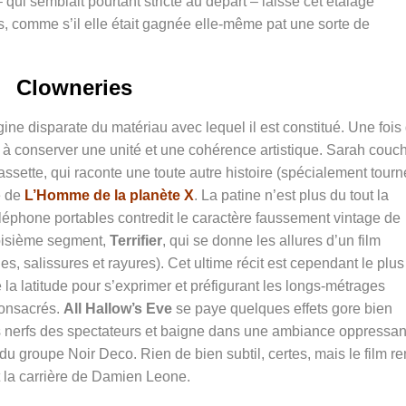
qui semblait pourtant stricte au départ – laisse cet étalage
s, comme s’il elle était gagnée elle-même pat une sorte de
Clowneries
igine disparate du matériau avec lequel il est constitué. Une fois
 à conserver une unité et une cohérence artistique. Sarah couc
assette, qui raconte une toute autre histoire (spécialement tour
e de
L’Homme de la planète X
. La patine n’est plus du tout la
éléphone portables contredit le caractère faussement vintage de
roisième segment,
Terrifier
, qui se donne les allures d’un film
s, salissures et rayures). Cet ultime récit est cependant le plus
ute la latitude pour s’exprimer et préfigurant les longs-métrages
consacrés.
All Hallow’s Eve
se paye quelques effets gore bien
es nerfs des spectateurs et baigne dans une ambiance oppressan
u groupe Noir Deco. Rien de bien subtil, certes, mais le film re
t la carrière de Damien Leone.