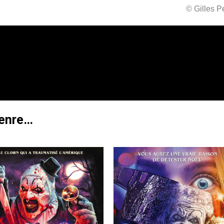
© Gilles 
genre…