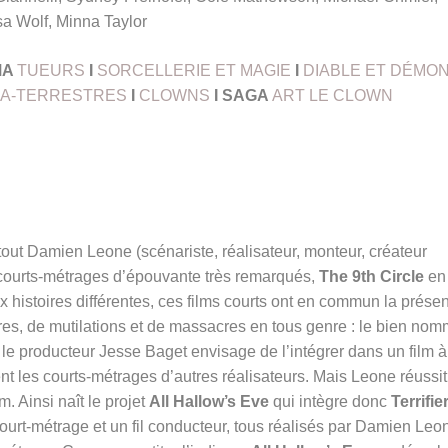
a Wolf, Minna Taylor
MA
TUEURS
I
SORCELLERIE ET MAGIE
I
DIABLE ET DÉMO
A-TERRESTRES
I
CLOWNS
I SAGA
ART LE CLOWN
out Damien Leone (scénariste, réalisateur, monteur, créateur
x courts-métrages d’épouvante très remarqués,
The 9th Circle
en
x histoires différentes, ces films courts ont en commun la prése
s, de mutilations et de massacres en tous genre : le bien no
le producteur Jesse Baget envisage de l’intégrer dans un film à
nt les courts-métrages d’autres réalisateurs. Mais Leone réussit
lm. Ainsi naît le projet
All Hallow’s Eve
qui intègre donc
Terrifie
urt-métrage et un fil conducteur, tous réalisés par Damien Leo