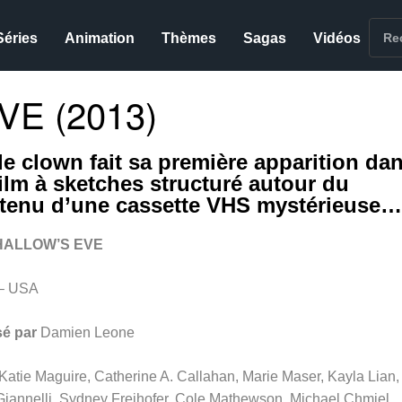
Séries
Animation
Thèmes
Sagas
Vidéos
VE (2013)
 le clown fait sa première apparition da
film à sketches structuré autour du
tenu d’une cassette VHS mystérieuse…
HALLOW’S EVE
– USA
sé par
Damien Leone
Katie Maguire, Catherine A. Callahan, Marie Maser, Kayla Lian,
Giannelli, Sydney Freihofer, Cole Mathewson, Michael Chmiel,