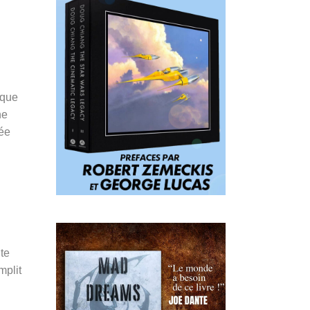
 que
he
née
te
mplit