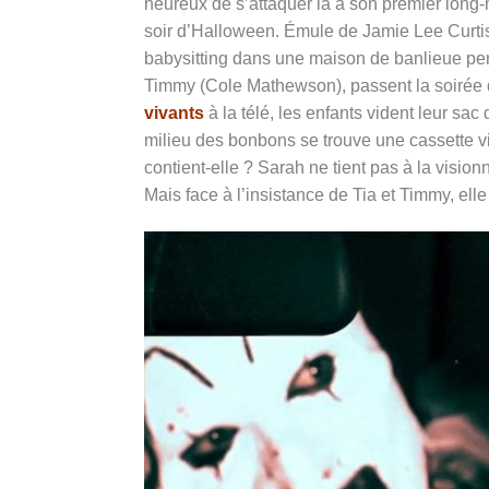
heureux de s’attaquer là à son premier long-
soir d’Halloween. Émule de Jamie Lee Curt
babysitting dans une maison de banlieue pen
Timmy (Cole Mathewson), passent la soirée d
vivants
à la télé, les enfants vident leur sac d
milieu des bonbons se trouve une cassette vi
contient-elle ? Sarah ne tient pas à la vision
Mais face à l’insistance de Tia et Timmy, el