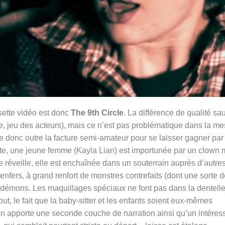
ssette vidéo est donc
The 9th Circle
. La différence de qualité sa
e, jeu des acteurs), mais ce n’est pas problématique dans la m
sse donc outre la facture semi-amateur pour se laisser gagner par
te,
une jeune femme (Kayla Lian) est importunée par un clown 
e réveille, elle est enchaînée dans un souterrain auprès d’autre
x enfers, à grand renfort de monstres contrefaits (dont une sorte 
e démons. Les maquillages spéciaux ne font pas dans la dentell
ut, le fait que la baby-sitter et les enfants soient eux-mêmes
in apporte une seconde couche de narration ainsi qu’un intéres