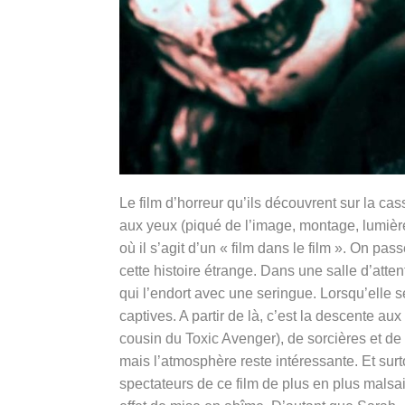
Le film d’horreur qu’ils découvrent sur la ca
aux yeux (piqué de l’image, montage, lumièr
où il s’agit d’un « film dans le film ». On pa
cette histoire étrange. Dans une salle d’atten
qui l’endort avec une seringue. Lorsqu’elle s
captives. A partir de là, c’est la descente au
cousin du Toxic Avenger), de sorcières et d
mais l’atmosphère reste intéressante. Et surto
spectateurs de ce film de plus en plus malsa