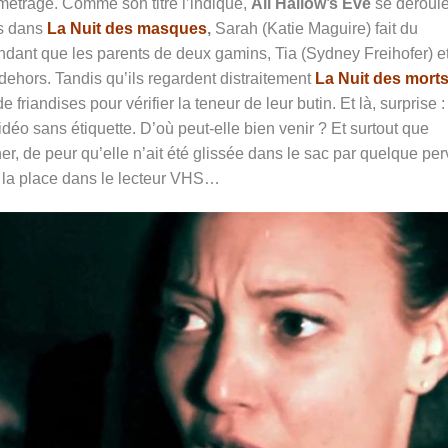
métrage. Comme son titre l’indique,
All Hallow’s Eve
se déroule
is dans
La Nuit des masques
,
Sarah (Katie Maguire) fait du
dant que les parents de deux gamins, Tia (Sydney Freihofer) e
ehors. Tandis qu’ils regardent distraitement
La Nuit des morts
e friandises pour vérifier la teneur de leur butin. Et là, surprise :
déo sans étiquette. D’où peut-elle bien venir ? Et surtout que
ner, de peur qu’elle n’ait été glissée dans le sac par quelque per
le la place dans le lecteur VHS…