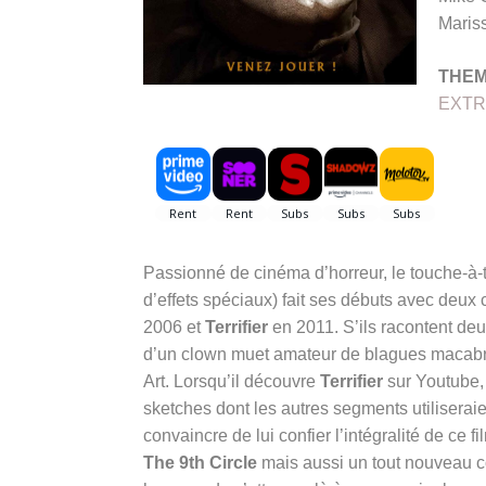
Mariss
THE
EXTR
Passionné de cinéma d’horreur, le touche-à-t
d’effets spéciaux) fait ses débuts avec deu
2006 et
Terrifier
en 2011. S’ils racontent deu
d’un clown muet amateur de blagues macabre
Art. Lorsqu’il découvre
Terrifier
sur Youtube, 
sketches dont les autres segments utiliseraie
convaincre de lui confier l’intégralité de ce fi
The 9th Circle
mais aussi un tout nouveau co