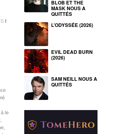
BLOB ET THE
MASK NOUS A
QUITTÉS
NS
I
L’ODYSSÉE (2026)
EVIL DEAD BURN
(2026)
SAM NEILL NOUS A
QUITTÉS
nce
mmé
 à le
r
,
ne,