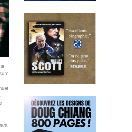
ute
esure
muet
s
de
e
sant