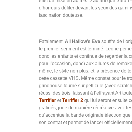
effet de mise en abîme. D’autant que Sarah – 
d’horreurs défiler devant les yeux des gamin
fascination douteuse.
Fatalement,
All Hallow’s Eve
souffre de l’or
le premier segment est terminé, Leone peine
donc les enfants et continue de regarder la c
pour l’occasion, donc) aux allures de remak
même, le style non plus, et la présence de t
cette cassette VHS. Même constat pour le t
grindhouse tourné sur pellicule (avec scratche
réussi des trois, laissant à l’effrayant Art to
Terrifier
et
Terrifier 2
qui lui seront ensuite 
gratinés, joue de manière récréative avec l
qu’accentue la bande originale électronique d
son contrat et permet de lancer officiellemen