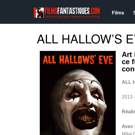
Films
ALL HALLOW’S E
Art
ce 
con
ALL 
2013 
Réali
Avec
Mike 