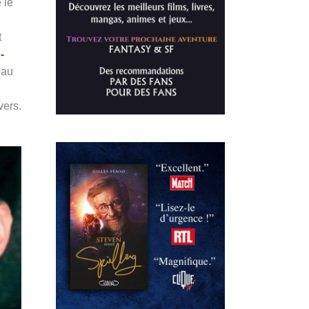
 le
t
-
 au
vers.