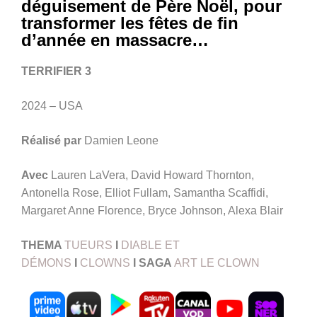
déguisement de Père Noël, pour
transformer les fêtes de fin
d’année en massacre…
TERRIFIER 3
2024 – USA
Réalisé par
Damien Leone
Avec
Lauren LaVera, David Howard Thornton,
Antonella Rose, Elliot Fullam, Samantha Scaffidi,
Margaret Anne Florence, Bryce Johnson, Alexa Blair
THEMA
TUEURS
I
DIABLE ET
DÉMONS
I
CLOWNS
I SAGA
ART LE CLOWN