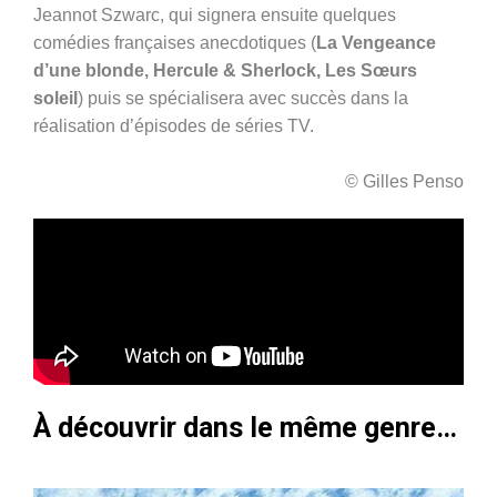
Jeannot Szwarc, qui signera ensuite quelques
comédies françaises anecdotiques (
La Vengeance
d’une blonde, Hercule & Sherlock, Les Sœurs
soleil
) puis se spécialisera avec succès dans la
réalisation d’épisodes de séries TV.
© Gilles Penso
À découvrir dans le même genre…