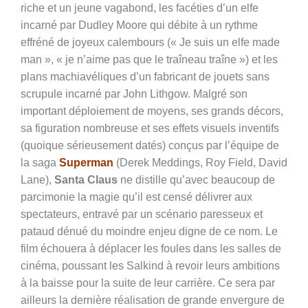
riche et un jeune vagabond, les facéties d’un elfe
incarné par Dudley Moore qui débite à un rythme
effréné de joyeux calembours (« Je suis un elfe made
man », « je n’aime pas que le traîneau traîne ») et les
plans machiavéliques d’un fabricant de jouets sans
scrupule incarné par John Lithgow. Malgré son
important déploiement de moyens, ses grands décors,
sa figuration nombreuse et ses effets visuels inventifs
(quoique sérieusement datés) conçus par l’équipe de
la saga
Superman
(Derek Meddings, Roy Field, David
Lane),
Santa Claus
ne distille qu’avec beaucoup de
parcimonie la magie qu’il est censé délivrer aux
spectateurs, entravé par un scénario paresseux et
pataud dénué du moindre enjeu digne de ce nom. Le
film échouera à déplacer les foules dans les salles de
cinéma, poussant les Salkind à revoir leurs ambitions
à la baisse pour la suite de leur carrière.
Ce sera par
ailleurs la dernière réalisation de grande envergure de