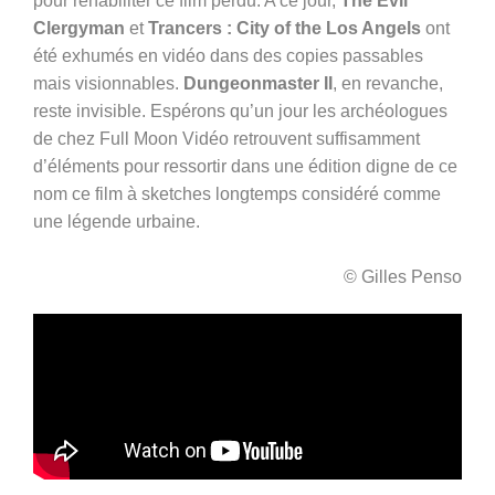
pour réhabiliter ce film perdu. A ce jour,
The Evil
Clergyman
et
Trancers : City of the Los Angels
ont
été exhumés en vidéo dans des copies passables
mais visionnables.
Dungeonmaster II
, en revanche,
reste invisible. Espérons qu’un jour les archéologues
de chez Full Moon Vidéo retrouvent suffisamment
d’éléments pour ressortir dans une édition digne de ce
nom ce film à sketches longtemps considéré comme
une légende urbaine.
© Gilles Penso