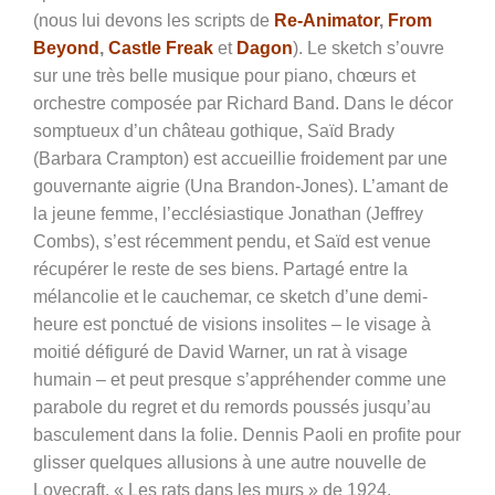
(nous lui devons les scripts de
Re-Animator
,
From
Beyond
,
Castle Freak
et
Dagon
). Le sketch s’ouvre
sur une très belle musique pour piano, chœurs et
orchestre composée par Richard Band. Dans le décor
somptueux d’un château gothique, Saïd Brady
(Barbara Crampton) est accueillie froidement par une
gouvernante aigrie
(Una Brandon-Jones). L’amant de
la jeune femme, l’ecclésiastique Jonathan (Jeffrey
Combs), s’est récemment pendu, et Saïd est venue
récupérer le reste de ses biens. Partagé entre la
mélancolie et le cauchemar, ce sketch d’une demi-
heure est ponctué de visions insolites – le visage à
moitié défiguré de David Warner, un rat à visage
humain – et peut presque s’appréhender comme une
parabole du regret et du remords poussés jusqu’au
basculement dans la folie. Dennis Paoli en profite pour
glisser quelques allusions à une autre nouvelle de
Lovecraft, « Les rats dans les murs » de 1924.