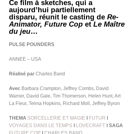
Ce film à sketches, qui a
aujourd’hui partiellement
disparu, réunit le casting de
Re-
Animator, Future Cop
et
Le Maître
du jeu
…
PULSE POUNDERS
ANNEE – USA
Réalisé par
Charles Band
Avec
Barbara Crampton, Jeffrey Combs, David
Warner, David Gale, Tim Thomerson, Helen Hunt, Art
La Fleur, Telma Hopkins, Richard Moll, Jeffrey Byron
THEMA
SORCELLERIE ET MAGIE
I
FUTUR
I
VOYAGES DANS LE TEMPS
I
LOVECRAFT
I SAGA
FUTURE COP
I
CHARLES BAND