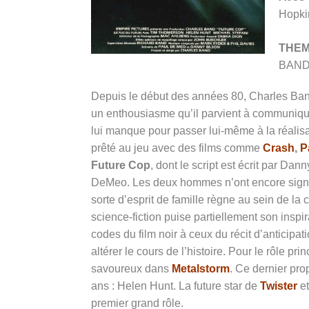
Hopki
THE
BAN
Depuis le début des années 80, Charles Band
un enthousiasme qu’il parvient à communiq
lui manque pour passer lui-même à la réalisat
prêté au jeu avec des films comme
Crash
,
P
Future Cop
, dont le script est écrit par D
DeMeo. Les deux hommes n’ont encore signé 
sorte d’esprit de famille règne au sein de la
science-fiction puise partiellement son inspi
codes du film noir à ceux du récit d’anticip
altérer le cours de l’histoire. Pour le rôle p
savoureux dans
Metalstorm
. Ce dernier pr
ans : Helen Hunt. La future star de
Twister
e
premier grand rôle.