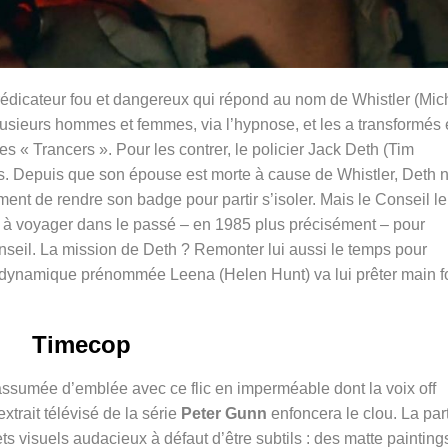
dicateur fou et dangereux qui répond au nom de Whistler (Mic
plusieurs hommes et femmes, via l’hypnose, et les a transformés
« Trancers ». Pour les contrer, le policier Jack Deth (Tim
s. Depuis que son épouse est morte à cause de Whistler, Deth 
ent de rendre son badge pour partir s’isoler. Mais le Conseil le
si à voyager dans le passé – en 1985 plus précisément – pour
seil. La mission de Deth ? Remonter lui aussi le temps pour
dynamique prénommée Leena (Helen Hunt) va lui prêter main f
Timecop
assumée d’emblée avec ce flic en imperméable dont la voix off
trait télévisé de la série
Peter Gunn
enfoncera le clou. La par
fets visuels audacieux à défaut d’être subtils : des matte painting