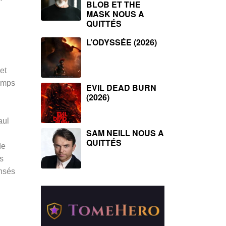
BLOB ET THE
MASK NOUS A
QUITTÉS
L’ODYSSÉE (2026)
et
emps
EVIL DEAD BURN
(2026)
aul
SAM NEILL NOUS A
QUITTÉS
de
es
ensés