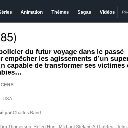
Séries
Animation
Thèmes
Sagas
Vidéos
85)
policier du futur voyage dans le passé
r empêcher les agissements d’un super
ain capable de transformer ses victimes
mbies…
NCERS
– USA
sé par
Charles Band
Tim Thomerson, Helen Hunt, Michael Stefani, Art LaFleur, Telm