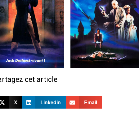
rtagez cet article
X
Linkedin
Email