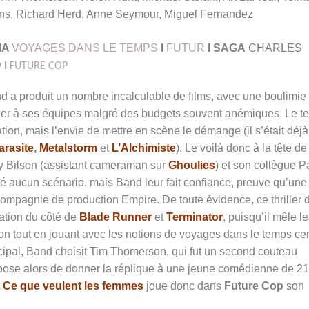
ns, Richard Herd, Anne Seymour, Miguel Fernandez
MA
VOYAGES DANS LE TEMPS
I
FUTUR
I SAGA
CHARLES
D
I
FUTURE COP
 a produit un nombre incalculable de films, avec une boulimie 
uer à ses équipes malgré des budgets souvent anémiques. Le t
ion, mais l’envie de mettre en scène le démange (il s’était déjà
arasite
,
Metalstorm
et
L’Alchimiste
). Le voilà donc à la tête de
anny Bilson (assistant cameraman sur
Ghoulies
) et son collègue P
aucun scénario, mais Band leur fait confiance, preuve qu’une
 compagnie de production Empire. De toute évidence, ce thriller 
ration du côté de
Blade Runner
et
Terminator
, puisqu’il mêle l
ation tout en jouant avec les notions de voyages dans le temps c
rincipal, Band choisit Tim Thomerson, qui fut un second couteau
opose alors de donner la réplique à une jeune comédienne de 21
t
Ce que veulent les femmes
joue donc dans
Future Cop
son