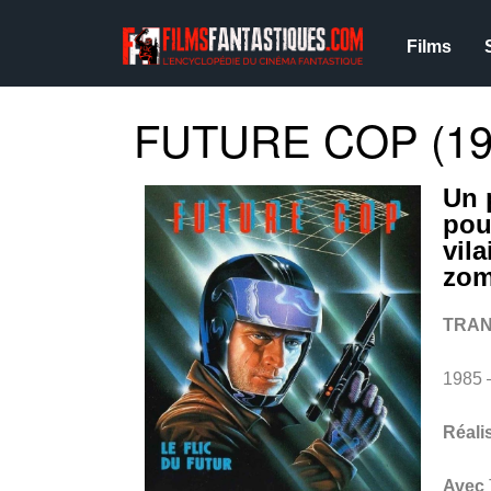
Films
FUTURE COP (19
Un 
pou
vil
zo
TRA
1985 
Réali
Avec