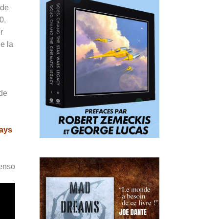
 de
0,
r
e la
 de
ays
Penso