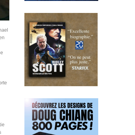
hael
 en
ne
orte
tie
s