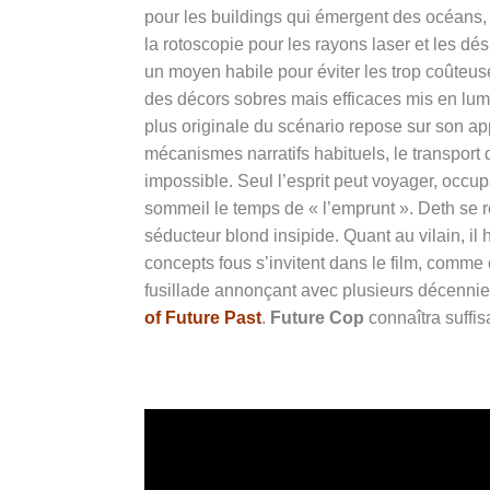
pour les buildings qui émergent des océans,
la rotoscopie pour les rayons laser et les dés
un moyen habile pour éviter les trop coûteuse
des décors sobres mais efficaces mis en lumiè
plus originale du scénario repose sur son a
mécanismes narratifs habituels, le transpor
impossible. Seul l’esprit peut voyager, occ
sommeil le temps de « l’emprunt ». Deth se 
séducteur blond insipide. Quant au vilain, il
concepts fous s’invitent dans le film, comme
fusillade annonçant avec plusieurs décennie
of Future Past
.
Future Cop
connaîtra suffi