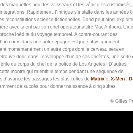
 des maquettes pour les vaisseaux et les véhicules customisés,
intégrations. Rapidement, l’intrigue s’installe dans les années 8
s reconstitutions science-fictionnelles. Band peut ainsi exploite
re avec talent par son chef opérateur attitré Mac Ahlberg. L’idé
pproche inédite du voyage temporel. A contre-courant des
t d’un corps dans une autre époque est jugé physiquement
upant momentanément un autre corps dont le cerveau sera en
retrouve donc dans l’enveloppe d’un de ses ancêtres, une sorte
 hérite du corps du chef de la police de Los Angeles ! D’autres
 cette montre qui ralentit le temps pendant une séquence de
s d’avance les passages les plus cultes de
Matrix
et
X-Men : D
samment de succès pour donner naissance à cinq suites.
© Gilles 