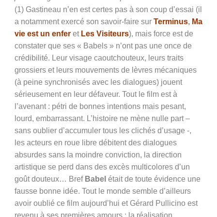
(1) Gastineau n’en est certes pas à son coup d’essai (il
a notamment exercé son savoir-faire sur
Terminus
,
Ma
vie est un enfer
et
Les Visiteurs
), mais force est de
constater que ses « Babels » n’ont pas une once de
crédibilité. Leur visage caoutchouteux, leurs traits
grossiers et leurs mouvements de lèvres mécaniques
(à peine synchronisés avec les dialogues) jouent
sérieusement en leur défaveur. Tout le film est à
l’avenant : pétri de bonnes intentions mais pesant,
lourd, embarrassant. L’histoire ne mène nulle part –
sans oublier d’accumuler tous les clichés d’usage -,
les acteurs en roue libre débitent des dialogues
absurdes sans la moindre conviction, la direction
artistique se perd dans des excès multicolores d’un
goût douteux… Bref
Babel
était de toute évidence une
fausse bonne idée. Tout le monde semble d’ailleurs
avoir oublié ce film aujourd’hui et Gérard Pullicino est
revenu à ses premières amours : la réalisation