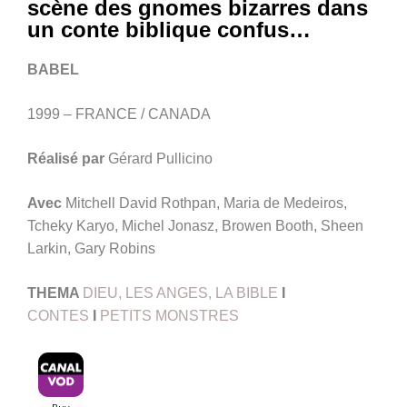
scène des gnomes bizarres dans
un conte biblique confus…
BABEL
1999 – FRANCE / CANADA
Réalisé par
Gérard Pullicino
Avec
Mitchell David Rothpan, Maria de Medeiros,
Tcheky Karyo, Michel Jonasz, Browen Booth, Sheen
Larkin, Gary Robins
THEMA
DIEU, LES ANGES, LA BIBLE
I
CONTES
I
PETITS MONSTRES