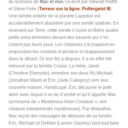
du scénario de
Mac et moi
, co-écrit par Stewart Raffill
et Steve Feke (
Terreur sur la ligne
,
Poltergeist III
).
Une famille entière de la planète Lapedus est
accidentellement absorbée par une sonde spatiale. En
revenant sur Terre, cette sonde s’ouvre et libère quatre
petits extra-terrestres devant des savants qui n’en
croient pas leurs yeux. Les créatures s’échappent en
empruntant les conduits d’aération et réapparaissent
dans le désert. Or leur fils a disparu. Il a en effet été
retrouvé par la famille Cruise. La mère, Janet
(Christine Ebersole), emmène ses deux fils Michael
(Jonathan Ward) et Eric (Jade Calegory) vers leur
nouvelle maison. Handicapé, Eric découvre le petit
alien avec lequel il se lie d’amitié et qu’il appelle Mac
(acronyme de « Mysterious Alien Creature », soit
créature extraterrestre mystérieuse). Par télépathie,
Mac reçoit des messages de détresse de sa famille.
Eric, Michael et Debbie (Lauren Stanley) vont tout faire