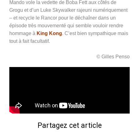
Mando vole la vedette de Boba Fett aux côtés de
Grogu et d’un Luke Skywalker rajeuni numériquement
– et recycle le Rancor pour le déchaîner dans un
épisode très mouvementé qui semble vouloir rendre
hommage à
King Kong
. C’est bien sympathique mais
tout à fait facultatif.
© Gilles Penso
Partagez cet article