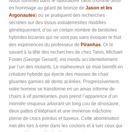
Nous sommes dans le laboratoire Talos (nommé ainsi
en hommage au géant de bronze de
Jason et les
Argonautes
) où se pratiquent des recherches
secrètes sur des tissus extraterrestres modifiés
génétiquement, d’où un certain nombre de bestioles
hybrides bizarres qui ne sont pas sans évoquer le fruit
des expériences du professeur de
Piranhas
. Or le
savant à la tête des recherches de chez Talos, Michael
Foster (
George Gerard)
, est mordu accidentellement
par l’un des mutants. Le malheureux se mue bientôt en
créature hybride qui éjecte des masses de chair
gluantes garnies de dents acérées. Progressivement,
notre homme se transforme en un amas informe de
chairs à vif pantelantes, puis prend l’apparence d’un
monstre visqueux arborant un long cou de dinosaure,
deux pattes d’éléphant et une immense mâchoire
pleine de crocs pointus et baveux. Cette abomination
met dès lors à errer dans les couloirs et à tuer ceux qui