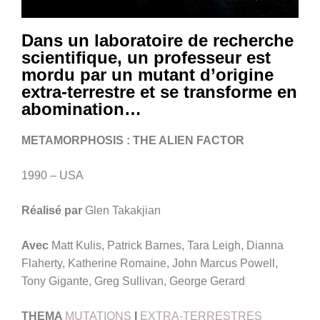
Dans un laboratoire de recherche
scientifique, un professeur est
mordu par un mutant d’origine
extra-terrestre et se transforme en
abomination…
METAMORPHOSIS : THE ALIEN FACTOR
1990 – USA
Réalisé par
Glen Takakjian
Avec
Matt Kulis, Patrick Barnes, Tara Leigh, Dianna
Flaherty, Katherine Romaine, John Marcus Powell,
Tony Gigante, Greg Sullivan, George Gerard
THEMA
MUTATIONS
I
EXTRA-TERRESTRES