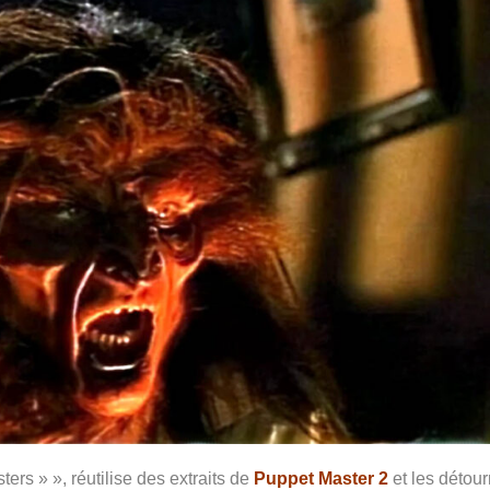
ters » », réutilise des extraits de
Puppet Master 2
et les détou