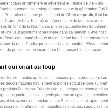
nent dans un cimetière et déversent le « fluide de vie » qui
. Symboliquement, ce prologue annonce que la génération Full
. Pour attirer le jeune public friand de
Chair de poule
, il lui fa
or Crane (
Ashley Tesoro), une Américaine de quatorze ans qui
 au fin fond de la Roumanie. Elle est accueillie très froidement
 qui ne veut absolument pas d’elle dans sa maison. Cette hostil
vre Peter, condamné chaque nuit de pleine lune à se transforme
ois sous la dent. Tandis que les morts s’accumulent, Eleanor tent
teur de police obstiné incarné par Len Lesser (l’oncle Leo de
nt qui criait au loup
avec les contraintes qui lui sont imposées par la production. Les
es décors naturels habilement exploités et tout se joue au prem
s produits Full Moon. Très classique, l’intrigue ne réserve héla
es obligatoires, des villageois peureux aux gitans superstitie
is et les scènes de transformation. Si celles-ci sont rapidement
es discrets morphings), les maquillages spéciaux supervisés pa