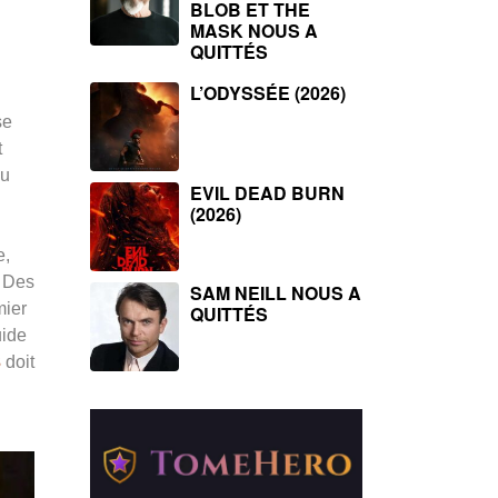
BLOB ET THE
MASK NOUS A
QUITTÉS
L’ODYSSÉE (2026)
se
t
du
EVIL DEAD BURN
(2026)
e,
« Des
SAM NEILL NOUS A
mier
QUITTÉS
uide
3
doit