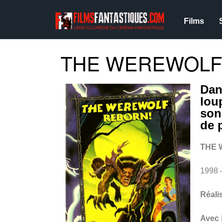
Films
THE WEREWOLF 
Dan
lou
son
de 
THE 
1998 
Réali
Avec