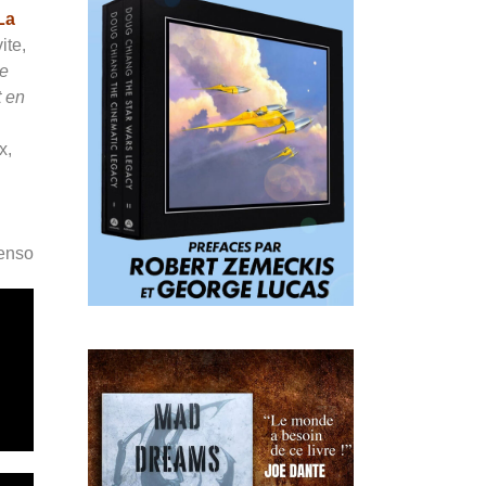
La
ite,
ie
t en
x,
Penso