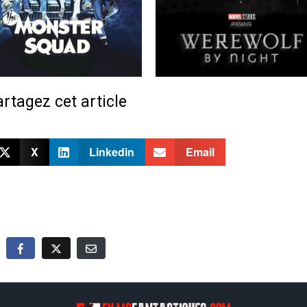
rtagez cet article
X
Linkedin
Email