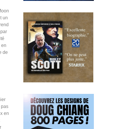
 Moon
ut un
 rend
 par
ité
r en
e de
ier
s pas
ux en
r