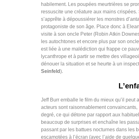
habilement. Les poupées meurtrières se promè
ressuscite une créature aux mains crispées
s’apprête à dépoussiérer les monstres d’antan
protagoniste de son âge. Place donc à Elean
visite à son oncle Peter (Robin Atkin Downes)
les autochtones et encore plus par son oncle
est liée à une malédiction qui frappe ce pau
lycanthrope et à partir se mettre des village
dénouer la situation et se heurte à un inspec
Seinfeld
).
L’enfa
Jeff Burr emballe le film du mieux qu’il peut 
acteurs sont raisonnablement convaincants, l
degré, ce qui détone par rapport aux habituel
beaucoup de surprises et enchaîne les passag
passant par les battues nocturnes dans les bo
escamotées à l’écran (avec l’aide de quelqu