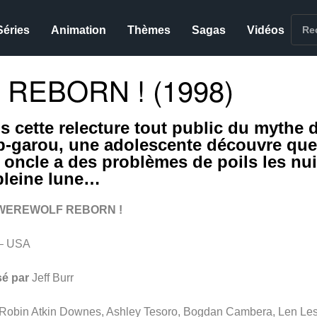
Séries
Animation
Thèmes
Sagas
Vidéos
REBORN ! (1998)
s cette relecture tout public du mythe 
p-garou, une adolescente découvre que
 oncle a des problèmes de poils les nui
pleine lune…
WEREWOLF REBORN !
– USA
sé par
Jeff Burr
Robin Atkin Downes, Ashley Tesoro, Bogdan Cambera, Len Le