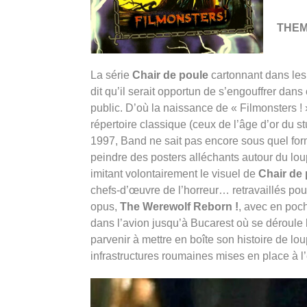
THE
La série
Chair de poule
cartonnant dans les
dit qu’il serait opportun de s’engouffrer dan
public. D’où la naissance de « Filmonsters ! 
répertoire classique (ceux de l’âge d’or du s
1997, Band ne sait pas encore sous quel forma
peindre des posters alléchants autour du lo
imitant volontairement le visuel de
Chair de
chefs-d’œuvre de l’horreur… retravaillés pour
opus,
The Werewolf Reborn !
, avec en poch
dans l’avion jusqu’à Bucarest où se déroule l
parvenir à mettre en boîte son histoire de lo
infrastructures roumaines mises en place à 