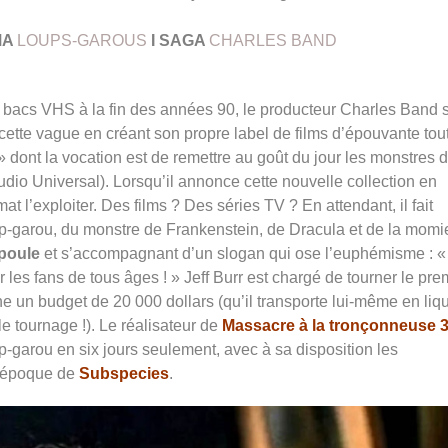
MA
LOUPS-GAROUS
I
SAGA
CHARLES BAND
 bacs VHS à la fin des années 90, le producteur Charles Band 
s cette vague en créant son propre label de films d’épouvante tou
» dont la vocation est de remettre au goût du jour les monstres 
tudio Universal). Lorsqu’il annonce cette nouvelle collection en
t l’exploiter. Des films ? Des séries TV ? En attendant, il fait
up-garou, du monstre de Frankenstein, de Dracula et de la momi
 poule
et s’accompagnant d’un slogan qui ose l’euphémisme : 
 les fans de tous âges ! » Jeff Burr est chargé de tourner le pre
e un budget de 20 000 dollars (qu’il transporte lui-même en liq
e tournage !). Le réalisateur de
Massacre à la tronçonneuse 
up-garou en six jours seulement, avec à sa disposition les
l’époque de
Subspecies
.