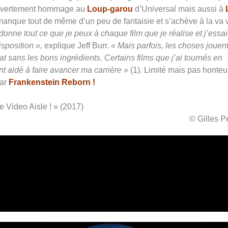
 ouvertement hommage au
Loup-garou
d’Universal mais aussi à
anque tout de même d’un peu de fantaisie et s’achève à la va v
donne tout ce que je peux à chaque film que je réalise et j’essa
isposition »,
explique Jeff Burr.
« Mais parfois, les choses jouen
at sans les bons ingrédients. Certains films que j’ai tournés en
t aidé à faire avancer ma carrière »
(1). Limité mais pas honteu
par
Frankenstein Reborn !
e Video Aisle ! » (2017)
© Gilles 