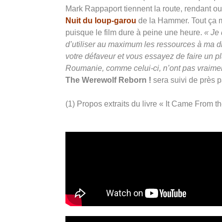
Mark Rappaport tiennent la route, rendant
Nuit du loup-garou
de la Hammer. Tout ça m
puisque le film dure à peine une heure.
« Je 
d’utiliser au maximum les ressources à ma d
votre défaveur et vous essayez de faire un pl
Roumanie, comme celui-ci, n’ont pas vraimen
The Werewolf Reborn !
sera suivi de près 
(1) Propos extraits du livre « It Came From th