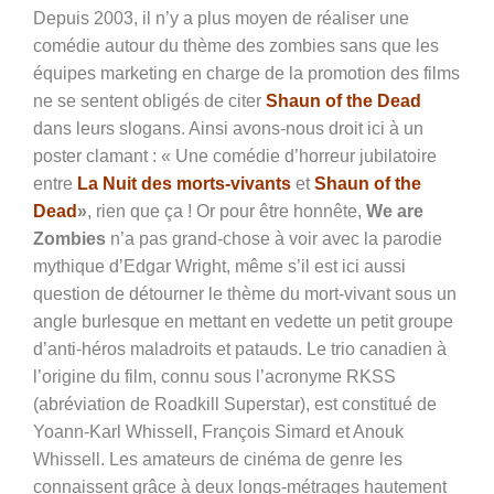
Depuis 2003, il n’y a plus moyen de réaliser une
comédie autour du thème des zombies sans que les
équipes marketing en charge de la promotion des films
ne se sentent obligés de citer
Shaun of the Dead
dans leurs slogans. Ainsi avons-nous droit ici à un
poster clamant : « Une comédie d’horreur jubilatoire
entre
La Nuit des morts-vivants
et
Shaun of the
Dead
»
, rien que ça ! Or pour être honnête,
We are
Zombies
n’a pas grand-chose à voir avec la parodie
mythique d’Edgar Wright, même s’il est ici aussi
question de détourner le thème du mort-vivant sous un
angle burlesque en mettant en vedette un petit groupe
d’anti-héros maladroits et patauds. Le trio canadien à
l’origine du film, connu sous l’acronyme RKSS
(abréviation de Roadkill Superstar), est constitué de
Yoann-Karl Whissell, François Simard et Anouk
Whissell. Les amateurs de cinéma de genre les
connaissent grâce à deux longs-métrages hautement