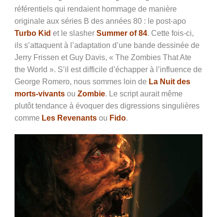
référentiels qui rendaient hommage de manière
originale aux séries B des années 80 : le post-apo
Turbo Kid
et le slasher
Summer of 84
. Cette fois-ci,
ils s’attaquent à l’adaptation d’une bande dessinée de
Jerry Frissen et Guy Davis, « The Zombies That Ate
the World ». S’il est difficile d’échapper à l’influence de
George Romero, nous sommes loin de
La Nuit des
morts-vivants
ou
Zombie
. Le script aurait même
plutôt tendance à évoquer des digressions singulières
comme
Les Revenants
ou
Fido
.