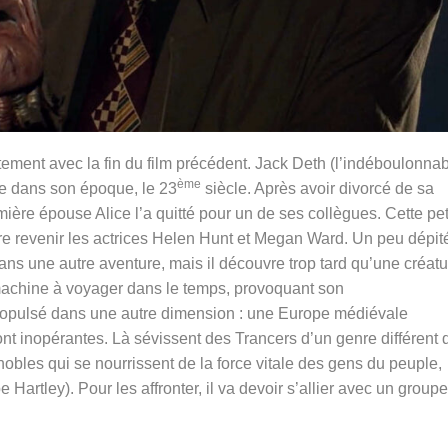
ement avec la fin du film précédent. Jack Deth (l’indéboulonna
ème
e dans son époque, le 23
siècle. Après avoir divorcé de sa
re épouse Alice l’a quitté pour un de ses collègues. Cette pet
ire revenir les actrices Helen Hunt et Megan Ward. Un peu dépit
 dans une autre aventure, mais il découvre trop tard qu’une créat
 machine à voyager dans le temps, provoquant son
ropulsé dans une autre dimension : une Europe médiévale
ont inopérantes. Là sévissent des Trancers d’un genre différent 
e nobles qui se nourrissent de la force vitale des gens du peuple,
e Hartley)
. Pour les affronter, il va devoir s’allier avec un group