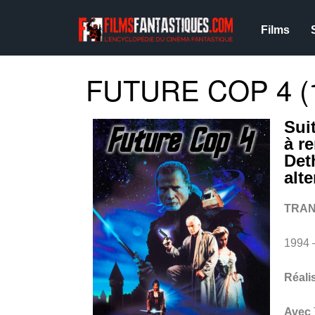
Films
FUTURE COP 4 (
Sui
à r
Det
alt
TRAN
1994 
Réali
Avec