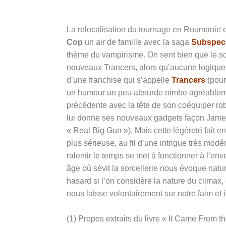
La relocalisation du tournage en Roumanie 
Cop
un air de famille avec la saga
Subspec
thème du vampirisme. On sent bien que le scé
nouveaux Trancers, alors qu’aucune logique n
d’une franchise qui s’appelle
Trancers
(pour 
un humour un peu absurde nimbe agréablement
précédente avec la tête de son coéquiper rob
lui donne ses nouveaux gadgets façon James
« Real Big Gun »). Mais cette légèreté fait 
plus sérieuse, au fil d’une intrigue très mod
ralentir le temps se met à fonctionner à l’en
âge où sévit la sorcellerie nous évoque nat
hasard si l’on considère la nature du climax,
nous laisse volontairement sur notre faim et 
(1)
Propos extraits du livre « It Came From th