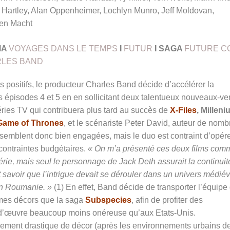
 Hartley, Alan Oppenheimer, Lochlyn Munro, Jeff Moldovan,
en Macht
MA
VOYAGES DANS LE TEMPS
I
FUTUR
I
SAGA
FUTURE C
LES BAND
s positifs, le producteur Charles Band décide d’accélérer la
 épisodes 4 et 5 en en sollicitant deux talentueux nouveaux-ve
séries TV qui contribuera plus tard au succès de
X-Files
, Milleni
Game of Thrones
, et le scénariste Peter David, auteur de nom
semblent donc bien engagées, mais le duo est contraint d’opér
 contraintes budgétaires.
« On m’a présenté ces deux films com
série, mais seul le personnage de Jack Deth assurait la continuit
 savoir que l’intrigue devait se dérouler dans un univers médiév
 en Roumanie. »
(1) En effet, Band décide de transporter l’équipe
es décors que la saga
Subspecies
, afin de profiter des
in d’œuvre beaucoup moins onéreuse qu’aux Etats-Unis.
ement drastique de décor (après les environnements urbains d