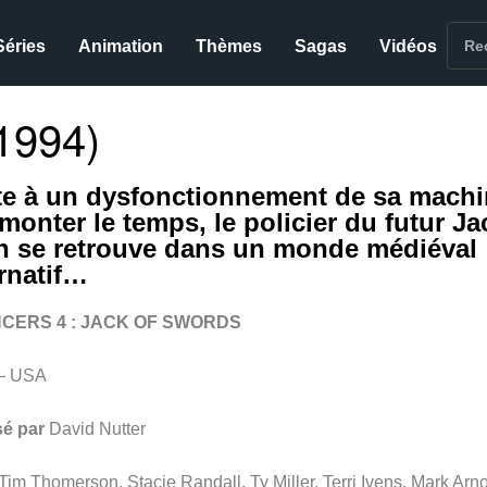
Séries
Animation
Thèmes
Sagas
Vidéos
1994)
te à un dysfonctionnement de sa mach
emonter le temps, le policier du futur Ja
h se retrouve dans un monde médiéval
ernatif…
CERS 4 : JACK OF SWORDS
– USA
sé par
David Nutter
Tim Thomerson, Stacie Randall, Ty Miller, Terri Ivens, Mark Arno