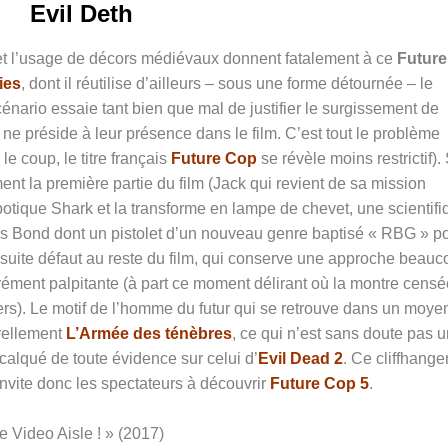
Evil Deth
et l’usage de décors médiévaux donnent fatalement à ce
Future
ies
, dont il réutilise d’ailleurs – sous une forme détournée – le
nario essaie tant bien que mal de justifier le surgissement de
e préside à leur présence dans le film. C’est tout le problème
le coup, le titre français
Future Cop
se révèle moins restrictif). 
 la première partie du film (Jack qui revient de sa mission
otique Shark et la transforme en lampe de chevet, une scientifi
 Bond dont un pistolet d’un nouveau genre baptisé « RBG » p
ensuite défaut au reste du film, qui conserve une approche beau
érément palpitante (à part ce moment délirant où la montre censé
vers). Le motif de l’homme du futur qui se retrouve dans un moye
urellement
L’Armée des ténèbres
, ce qui n’est sans doute pas 
 calqué de toute évidence sur celui d’
Evil Dead 2
. Ce cliffhange
invite donc les spectateurs à découvrir
Future Cop 5
.
e Video Aisle ! » (2017)