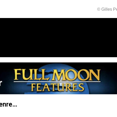
© Gilles 
genre…