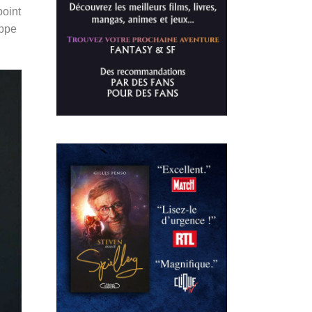
point
oppe