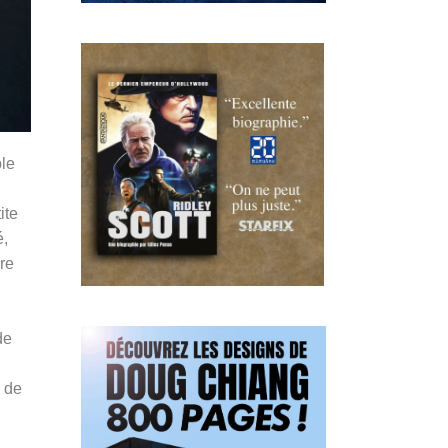
ble
ite
é,
ure
de
e de