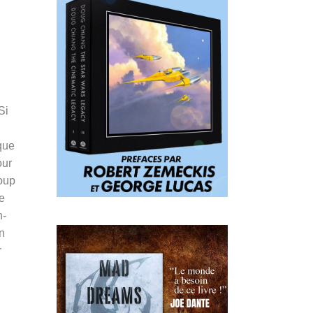
Si
que
our
coup
e
n-
un
r