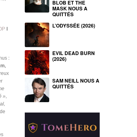
BLOB ET THE
MASK NOUS A
QUITTÉS
L’ODYSSÉE (2026)
OP
I
EVIL DEAD BURN
nus :
(2026)
um,
breux
SAM NEILL NOUS A
er
QUITTÉS
me
é »
,
al,
 de
es