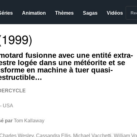
Séries
Animation
Thèmes
Sagas
Vidéos
1999)
motard fusionne avec une entité extra-
restre logée dans une météorite et se
nsforme en machine à tuer quasi-
estructible…
DERCYCLE
– USA
sé par
Tom Kallaway
Charles Wesley, Cassandra Ellis, Michael Vacchetti, William Vo