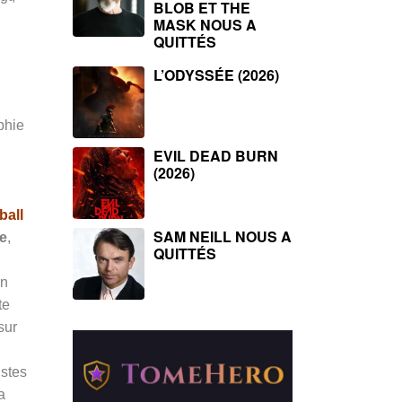
BLOB ET THE
MASK NOUS A
QUITTÉS
L’ODYSSÉE (2026)
phie
EVIL DEAD BURN
(2026)
ball
SAM NEILL NOUS A
e
,
QUITTÉS
un
te
sur
ustes
a