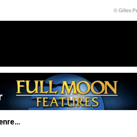
© Gilles 
genre…