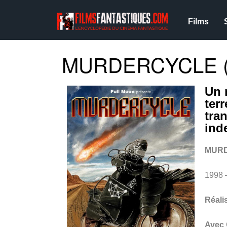
Films
MURDERCYCLE (
Un 
ter
tra
ind
MUR
1998 
Réali
Avec