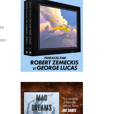
tor
stes