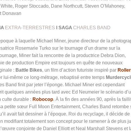
 White, Roger Stoccado, Dane Northcutt, Steven O’Mahoney,
t Donavan
MA
EXTRA-TERRESTRES
I
SAGA
CHARLES BAND
poque à laquelle Michael Miner, jeune directeur de la photogra
lisatrice Rosemarie Turko sur le tournage d’un drame sur la
tournage, Miner fait la rencontre de la productrice Debra Dion,
ie de production Empire est toujours en quête de nouveaux
ginale :
Battle Bikes
, un film d’action futuriste inspiré par
Roller
iser lui-même ce long-métrage, rebaptisé entre temps
Murdercycl
es Band finit par jeter l’éponge. Michael Miner est cependant
crit quelques années plus tard avec Ed Neumeier le scénario d’
n culte durable :
Robocop
. À la fin des années 90, après la failli
sa petite sœur Full Moon Entertainment, Charles Band retombe 
u’il avait fait dessiner à l’époque. Roi du recyclage, il décide de
n modifiant totalement son concept pour le ramener à de plus j
 l’œuvre conjointe de
Daniel Elliott et Neal Marshall Stevens et l