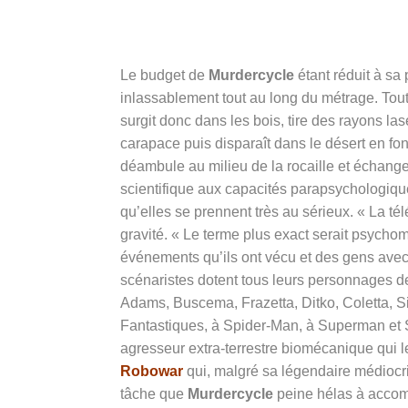
Le budget de
Murdercycle
étant réduit à sa
inlassablement tout au long du métrage. Tou
surgit donc dans les bois, tire des rayons las
carapace puis disparaît dans le désert en fo
déambule au milieu de la rocaille et échang
scientifique aux capacités parapsychologiq
qu’elles se prennent très au sérieux. « La té
gravité. « Le terme plus exact serait psychom
événements qu’ils ont vécu et des gens avec q
scénaristes dotent tous leurs personnages d
Adams, Buscema, Frazetta, Ditko, Coletta, Si
Fantastiques, à Spider-Man, à Superman et Sup
agresseur extra-terrestre biomécanique qui l
Robowar
qui, malgré sa légendaire médiocri
tâche que
Murdercycle
peine hélas à accomp