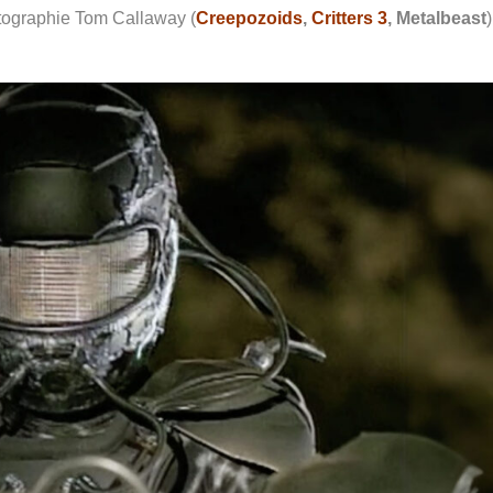
otographie Tom Callaway (
Creepozoids
,
Critters 3
, Metalbeast