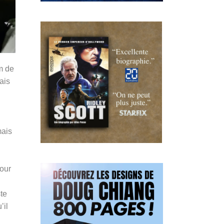
m de
ais
u
mais
pour
te
’il