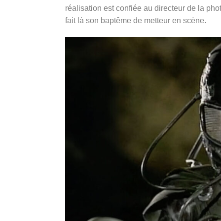
réalisation est confiée
au
directeur de la ph
fait là son baptême de metteur en scène.