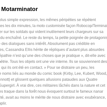
Motarminator
 plus simple expression, les mêmes péripéties se répètent
tes les dix minutes, la moto customisée façon Robocop/Termina
er sur les soldats qui vident inutilement leurs chargeurs sur sa
ndu enchaîné. Le reste du temps, la petite poignée de protagoni
e des dialogues sans intérêt. Absolument pas crédible en
ues,
Cassandra Ellis hérite de répliques d’autant plus absurdes
lépathie n’est qu’une des choses que je pratique », dit-elle avec
étrie. Tous les objets ont une vie interne. Ils se souviennent des
ui ils ont été en contact. » Pour se distraire un peu, les
e noms liés au monde du comic book (Kirby, Lee, Kubert, Wood,
nnott) et glissent quelques allusions pataudes aux Quatre
ergirl. À vrai dire, ces militaires lâchés dans la nature et cet
es traque dans la forêt nous évoquent surtout le fameux nanar
té, avait au moins le mérite de nous distraire avec exubérance,
lir.