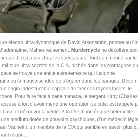
ue électro ultra-dynamique de David Arkenstone, permet au fil
 d’adrénaline. Malheureusement,
Murdercycle
ne décollera jam
ur que d’excitation chez les spectateurs. Tout commence par le
 militaire ultra-secrète de la CIA, nichée dans les montagnes d
space se trouve une entité extra-terrestre qui fusionne
qui a eu la mauvaise idée de s’égarer dans les parages. Désor
’un engin indestructible capable de tirer des rayons lasers, le
chaos. Pour faire face à cette menace, le sergent Kirby (Charles
 accusé à tort d’avoir mené une opération-suicide, est rappelé 
a base et découvrir la vérité. À la tête d’une équipe hétéroclite
 une médium dotée de pouvoirs psychiques, d’un médecin légis
el Vachetti), un membre de la CIA qui semble en savoir plus qu
à haut risque…