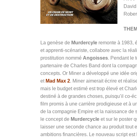
David
Rober
THE
La genèse de
Murdercyle
remonte à 1983, é
et apprenti-scénariste, collabore avec la réa
prostitution nommé
Angoisses
. Pendant le 
partenaire de Charles Band dont la compagn
concepts. Or Miner a développé une idée ori
et
Mad Max 2
. Miner aimerait écrire et réal
mais le budget estimé est trop élevé et Charl
destiné à de grandes choses, puisqu’il co-é
film promis à une carrière prodigieuse et à u
de la compagnie Empire et la naissance de 
le concept de
Murdercycle
et sur le poster q
laisser une seconde chance au produit tout e
ambitions financières. Le nouveau script est