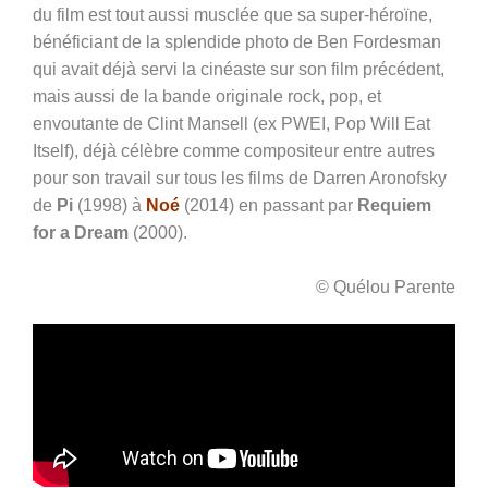
du film est tout aussi musclée que sa super-héroïne,
bénéficiant de la splendide photo de Ben Fordesman
qui avait déjà servi la cinéaste sur son film précédent,
mais aussi de la bande originale rock, pop, et
envoutante de Clint Mansell (ex PWEI, Pop Will Eat
Itself), déjà célèbre comme compositeur entre autres
pour son travail sur tous les films de Darren Aronofsky
de
Pi
(1998) à
Noé
(2014) en passant par
Requiem
for a Dream
(2000).
© Quélou Parente