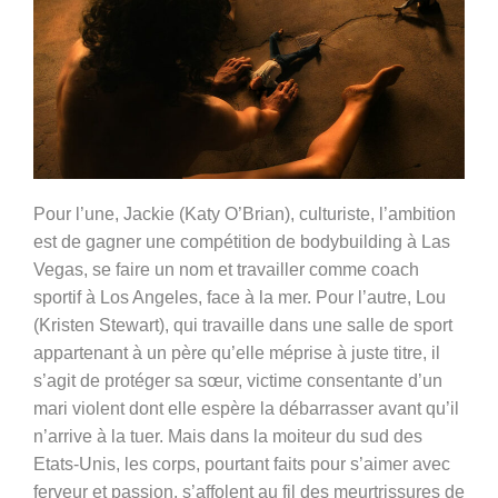
Pour l’une, Jackie (
Katy O’Brian)
, culturiste, l’ambition
est de gagner une compétition de bodybuilding à Las
Vegas, se faire un nom et travailler comme coach
sportif à Los Angeles, face à la mer. Pour l’autre, Lou
(
Kristen Stewart)
, qui travaille dans une salle de sport
appartenant à un père qu’elle méprise à juste titre, il
s’agit de protéger sa sœur, victime consentante d’un
mari violent dont elle espère la débarrasser avant qu’il
n’arrive à la tuer. Mais dans la moiteur du sud des
Etats-Unis, les corps, pourtant faits pour s’aimer avec
ferveur et passion, s’affolent au fil des meurtrissures de