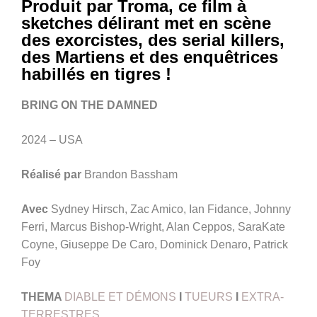
Produit par Troma, ce film à
sketches délirant met en scène
des exorcistes, des serial killers,
des Martiens et des enquêtrices
habillés en tigres !
BRING ON THE DAMNED
2024 – USA
Réalisé par
Brandon Bassham
Avec
Sydney Hirsch, Zac Amico, Ian Fidance, Johnny
Ferri, Marcus Bishop-Wright, Alan Ceppos, SaraKate
Coyne, Giuseppe De Caro, Dominick Denaro, Patrick
Foy
THEMA
DIABLE ET DÉMONS
I
TUEURS
I
EXTRA-
TERRESTRES