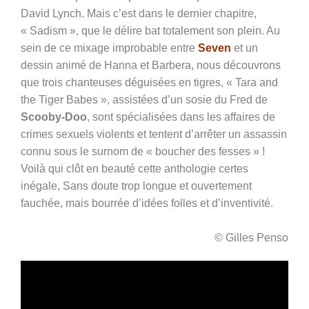
David Lynch. Mais c’est dans le dernier chapitre,
« Sadism », que le délire bat totalement son plein. Au
sein de ce mixage improbable entre
Seven
et un
dessin animé de Hanna et Barbera, nous découvrons
que trois chanteuses déguisées en tigres, « Tara and
the Tiger Babes », assistées d’un sosie du Fred de
Scooby-Doo
, sont spécialisées dans les affaires de
crimes sexuels violents et tentent d’arrêter un assassin
connu sous le surnom de « boucher des fesses » !
Voilà qui clôt en beauté cette anthologie certes
inégale, Sans doute trop longue et ouvertement
fauchée, mais bourrée d’idées folles et d’inventivité.
© Gilles Penso