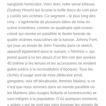
sanglants homicides. Voici donc notre serial killeuse
(Sydney Hirsch) qui écume la boîte disco du coin pour
y cueillir ses victimes. Ce segment – le plus long des
cinq – s’agrémente de plusieurs idées de mise en
scène inventives, comme un quadruple split screen
coloré qui montre en parallèle le destin funeste de
quatre victimes masculines de la tueuse. Johnny Ferri,
qui joue un émule de John Travolta dans ce sketch,
apparaît également dans le suivant, « Nihilism », qui
prend quant à lui les atours d’un film noir des années
40 (même si les tenues et les accessoires ne rendent
guère justice à la reconstitution d’époque). Tous les
clichés d’usage sont de mise (détective privé,
gangsters, voix off désabusée, femmes fatales), si ce
n’est que nous sommes dans un monde parallèle où
les Martiens (des nuages flottants et luminescents) se
sont intégrés à la population. D’où quelques moments
« autres » qui ne sont pas sans évoquer les univers de