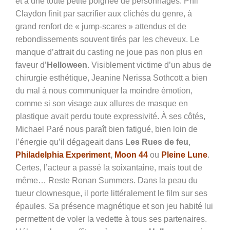
et à une toute petite poignée de personnages.
Phil
Claydon finit par sacrifier aux clichés du genre, à
grand renfort de « jump-scares » attendus et de
rebondissements souvent tirés par les cheveux. Le
manque d’attrait du casting ne joue pas non plus en
faveur d’
Helloween
. Visiblement victime d’un abus de
chirurgie esthétique,
Jeanine Nerissa Sothcott a bien
du mal à nous communiquer la moindre émotion,
comme si son visage aux allures de masque en
plastique avait perdu toute expressivité. À ses côtés,
Michael Paré nous paraît bien fatigué, bien loin de
l’énergie qu’il dégageait dans
Les Rues de feu
,
Philadelphia Experiment
,
Moon 44
ou
Pleine Lune
.
Certes, l’acteur a passé la soixantaine, mais tout de
même… Reste Ronan Summers. Dans la peau du
tueur clownesque, il porte littéralement le film sur ses
épaules. Sa présence magnétique et son jeu habité lui
permettent de voler la vedette à tous ses partenaires.