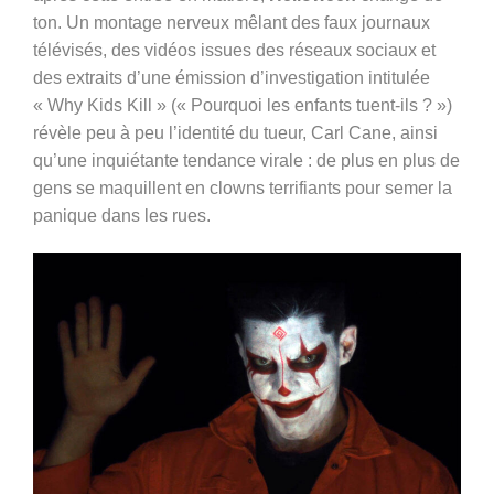
ton. Un montage nerveux mêlant des faux journaux
télévisés, des vidéos issues des réseaux sociaux et
des extraits d’une émission d’investigation intitulée
« Why Kids Kill » (« Pourquoi les enfants tuent-ils ? »)
révèle peu à peu l’identité du tueur, Carl Cane, ainsi
qu’une inquiétante tendance virale : de plus en plus de
gens se maquillent en clowns terrifiants pour semer la
panique dans les rues.