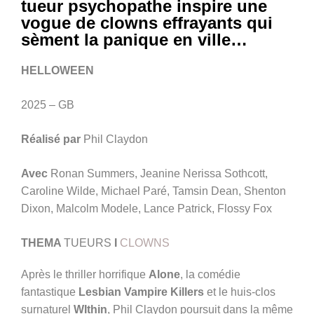
tueur psychopathe inspire une
vogue de clowns effrayants qui
sèment la panique en ville…
HELLOWEEN
2025 – GB
Réalisé par
Phil Claydon
Avec
Ronan Summers, Jeanine Nerissa Sothcott,
Caroline Wilde, Michael Paré, Tamsin Dean, Shenton
Dixon, Malcolm Modele, Lance Patrick, Flossy Fox
THEMA
TUEURS
I
CLOWNS
Après le thriller horrifique
Alone
, la comédie
fantastique
Lesbian Vampire Killers
et le huis-clos
surnaturel
WIthin
, Phil Claydon poursuit dans la même