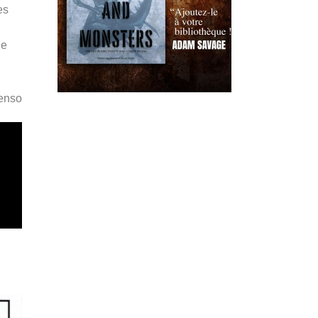
es
de
Penso