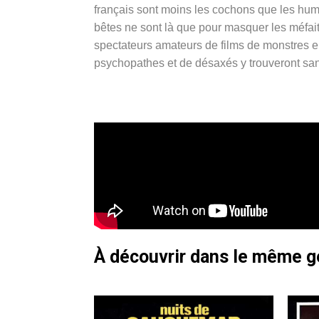
français sont moins les cochons que les h
bêtes ne sont là que pour masquer les méfai
spectateurs amateurs de films de monstres en 
psychopathes et de désaxés y trouveront san
À découvrir dans le même 