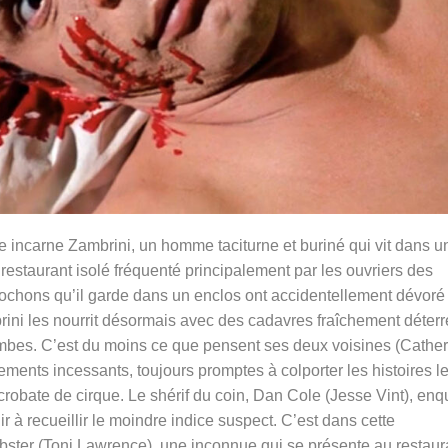
incarne Zambrini, un homme taciturne et buriné qui vit dans u
it restaurant isolé fréquenté principalement par les ouvriers des
ochons qu’il garde dans un enclos ont accidentellement dévoré 
rini les nourrit désormais avec des cadavres fraîchement déterr
ombes. C’est du moins ce que pensent ses deux voisines (Cathe
ements incessants, toujours promptes à colporter les histoires l
acrobate de cirque. Le shérif du coin, Dan Cole (Jesse Vint), enq
r à recueillir le moindre indice suspect. C’est dans cette
ter (Toni Lawrence), une inconnue qui se présente au restaur