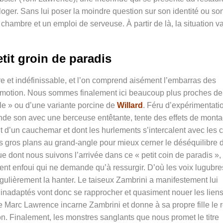
loger. Sans lui poser la moindre question sur son identité ou so
chambre et un emploi de serveuse. À partir de là, la situation v
tit groin de paradis
e et indéfinissable, et l’on comprend aisément l’embarras des
romotion. Nous sommes finalement ici beaucoup plus proches de
e » ou d’une variante porcine de
Willard
. Féru d’expérimentati
nde son avec une berceuse entêtante, tente des effets de mont
t d’un cauchemar et dont les hurlements s’intercalent avec les c
 gros plans au grand-angle pour mieux cerner le déséquilibre 
 dont nous suivons l’arrivée dans ce « petit coin de paradis »,
nt enfoui qui ne demande qu’à ressurgir. D’où les voix lugubre
ulièrement la hanter. Le taiseux Zambrini a manifestement lui
 inadaptés vont donc se rapprocher et quasiment nouer les lien
e Marc Lawrence incarne Zambrini et donne à sa propre fille le r
. Finalement, les monstres sanglants que nous promet le titre