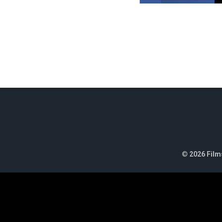
©
2026 Films