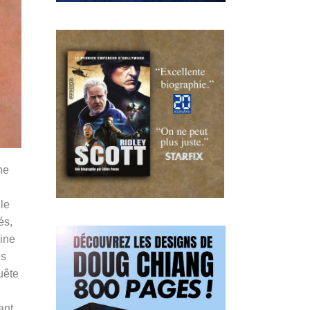
ne
le
és,
rine
es
uête
ant