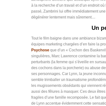
à la recherche d’un travail et d’un endroit o
ù
passé
, Zambrini lui offre imm
édiatement une 
dégénérer lentement mais sûrement…
Un pe
Tout le film baigne dans une ambiance bizarr
équipes marketing chargées d’en faire la p
Psychose
que d’un « Cochon des Baskervill
singulières, Marc Lawrence contamine la ba
perturbants (la femme qui s’éveille en sursau
des cochons dans la porcherie) ou abuse des
ses personnages. Car Lynn, la jeune inconnue
semble trimballer un traumatisme profondéme
les mugissements obsédants qui viennent rég
aussi des fêlures à masquer. Ces deux êtres
fragiles d’une famille recomposée. Le fait qu
de Lynn accentue évidemment cette sensation