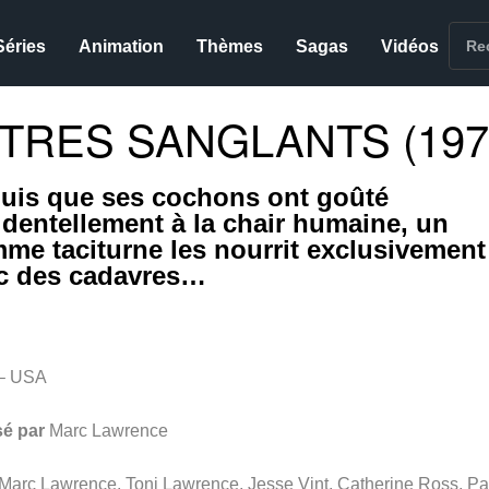
Séries
Animation
Thèmes
Sagas
Vidéos
TRES SANGLANTS (197
uis que ses cochons ont goûté
identellement à la chair humaine, un
me taciturne les nourrit exclusivement
c des cadavres…
– USA
sé par
Marc Lawrence
Marc Lawrence,
Toni Lawrence, Jesse Vint, Catherine Ross, Pa