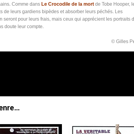
umains. Comme dans
Le Crocodile de la mort
de Tobe Hooper, l
ts de leurs gardiens bipèdes et absorber leurs péchés. Les
seront pour leurs frais, mais ceux qui apprécient les portraits 
s doute leur compte.
© Gilles 
genre…