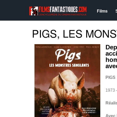
Films
PIGS, LES MONS
Dep
acc
hom
ave
PIGS
1973 
Réali
Avec