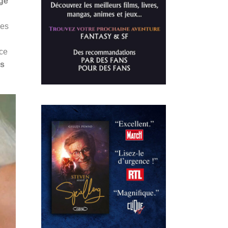
ge
ces
 ce
es