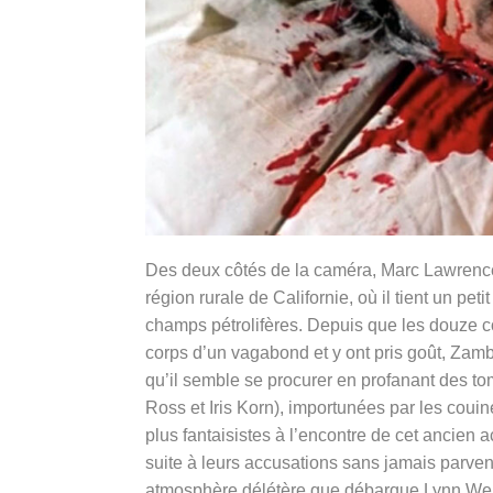
Des deux côtés de la caméra, Marc Lawrence 
région rurale de Californie, o
ù
il tient un pet
champs pé
trolif
è
res. Depuis que les douze c
corps d’un vagabond et y ont pris goût, Zamb
qu’il semble se procurer en profanant des t
Ross et Iris Korn), importunées par les couin
plus fantaisistes à l’encontre de cet ancien 
suite à leurs accusations sans jamais parveni
atmosphère délétère que débarque Lynn Webs