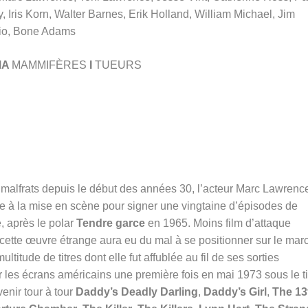
, Iris Korn, Walter Barnes, Erik Holland, William Michael, Jim
io, Bone Adams
MA
MAMMIFÈRES
I
TUEURS
 malfrats depuis le début des années 30, l’acteur Marc Lawrenc
ême à la mise en scène pour signer une vingtaine d’épisodes de
, après le polar
Tendre garce
en 1965. Moins film d’attaque
cette œuvre étrange aura eu du mal à se positionner sur le mar
ltitude de titres dont elle fut affublée au fil de ses sorties
les écrans américains une première fois en mai 1973 sous le ti
venir tour à
tour
Daddy’s Deadly Darling
,
Daddy’s Girl
,
The 13