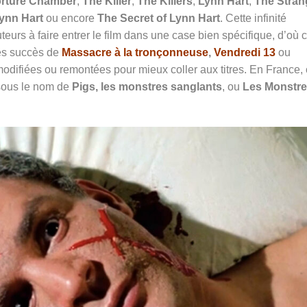
orture Chamber
,
The Killer
,
The Killers
,
Lynn Hart
,
The Stran
ynn Hart
ou encore
The Secret of Lynn Hart
.
Cette infinité
buteurs à faire entrer le film dans une case bien spécifique, d’où 
 les succès de
Massacre à la tronçonneuse
,
Vendredi 13
ou
odifiées ou remontées pour mieux coller aux titres. En France,
 sous le nom de
Pigs, les monstres sanglants
, ou
Les Monstr