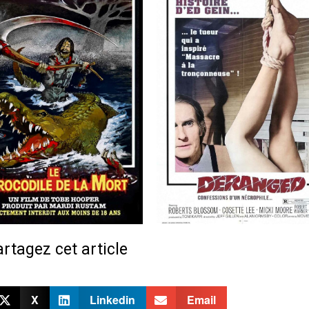
rtagez cet article
X
Linkedin
Email