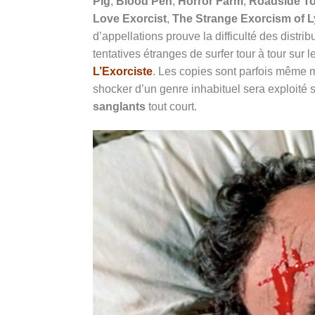
Pig
,
Blood Pen
,
Horror Farm
,
Roadside T
Love Exorcist
,
The Strange Exorcism of L
d’appellations prouve la difficulté des distri
tentatives étranges de surfer tour à tour sur
L’Exorciste
. Les copies sont parfois même m
shocker d’un genre inhabituel sera exploité
sanglants
tout court.