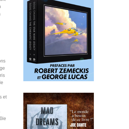
n
a
ons
age
ris
de
s et
s
ôle