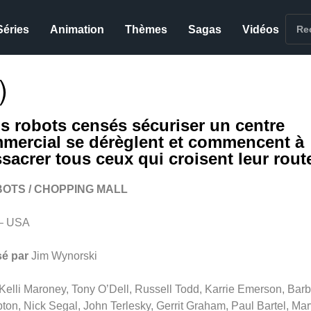
Séries
Animation
Thèmes
Sagas
Vidéos
)
is robots censés sécuriser un centre
mercial se dérèglent et commencent à
sacrer tous ceux qui croisent leur rou
BOTS / CHOPPING MALL
– USA
sé par
Jim Wynorski
Kelli Maroney, Tony O’Dell, Russell Todd, Karrie Emerson, Bar
on, Nick Segal, John Terlesky, Gerrit Graham, Paul Bartel, Mar