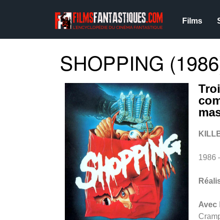
Films
SHOPPING (1986
Tro
com
mas
KILL
1986 
Réali
Avec
Crampt