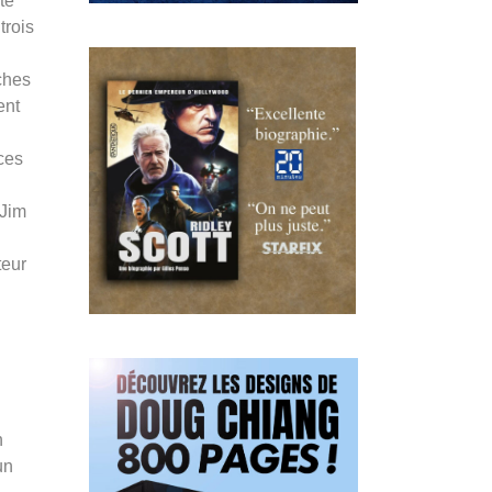
té
trois
ches
ent
ces
 Jim
teur
n
un