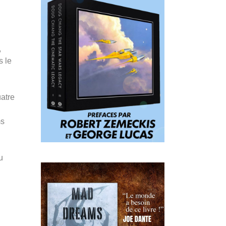
,
s le
uatre
ms
u