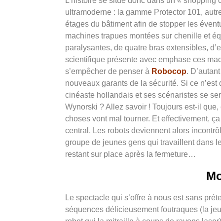
L’histoire se situe donc dans un « shopping 
ultramoderne : la gamme Protector 101, autre
étages du bâtiment afin de stopper les évent
machines trapues montées sur chenille et équ
paralysantes, de quatre bras extensibles, d’e
scientifique présente avec emphase ces mach
s’empêcher de penser à
Robocop
. D’autan
nouveaux garants de la sécurité. Si ce n’est 
cinéaste hollandais et ses scénaristes se sera
Wynorski ? Allez savoir ! Toujours est-il q
choses vont mal tourner. Et effectivement, ça 
central. Les robots deviennent alors incontrô
groupe de jeunes gens qui travaillent dans le
restant sur place après la fermeture…
M
Le spectacle qui s’offre à nous est sans pré
séquences délicieusement foutraques (la jeu