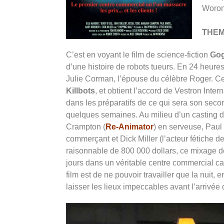
Woro
THE
C’est en voyant le film de science-fiction
Go
d’une histoire de robots tueurs. En 24 heures
Julie Corman, l’épouse du célèbre Roger. Ce
Killbots
, et obtient l’accord de Vestron Inte
dans les préparatifs de ce qui sera son seco
quelques semaines. Au milieu d’un casting 
Crampton (
Re-Animator
) en serveuse, Paul 
commerçant et Dick Miller (l’acteur fétiche d
raisonnable de 800 000 dollars, ce mixage déli
jours dans un véritable centre commercial ca
film est de ne pouvoir travailler que la nuit,
laisser les lieux impeccables avant l’arrivé