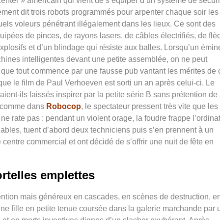
center » américain qui vient de s’équiper d’un système de sécuri
ment dit trois robots programmés pour arpenter chaque soir les 
uels voleurs pénétrant illégalement dans les lieux.
Ce sont des
ipées de pinces, de rayons lasers, de câbles électrifiés, de flè
xplosifs et d’un blindage qui résiste aux balles. Lorsqu’un émin
ines intelligentes devant une petite assemblée, on ne peut
t que tout commence par une fausse pub vantant les mérites de 
que le film de Paul Verhoeven est sorti un an après celui-ci. Le
ient-ils laissés inspirer par la petite série B sans prétention de
ue, comme dans
Robocop
, le spectateur pressent très vite que les
ne rate pas : pendant un violent orage, la foudre frappe l’ordina
lables, tuent d’abord deux techniciens puis s’en prennent à un
 centre commercial et ont décidé de s’offrir une nuit de fête en
ortelles emplettes
tention mais généreux en cascades, en scènes de destruction, e
ne fille en petite tenue coursée dans la galerie marchande par 