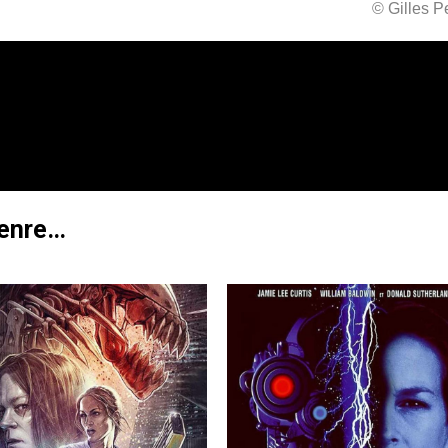
© Gilles 
genre…