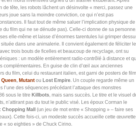
r) et en morts inventives dignes d’un slasher exubérant. Après
de tête, les robots lâchent un désinvolte « merci, passez une
urs joue sans la moindre conviction, ce qui n’est pas
constances. Il faut tout de même saluer l’implication physique de
le du film qui ne se dénude pas). Celle-ci donne de sa personne
es elle-même et laisse d’énormes tarentules lui grimper dessu
tuée dans une animalerie. Il convient également de féliciter le
 avec trois bouts de ficelles et beaucoup de recyclage, ont su
éniques : un modèle entièrement radio-contrôlé à distance et q
s complémentaires. En guise de clin d’œil aux anciennes
du film, celui du restaurant italien, est garni de posters de fil
n Queen
,
Mutant
ou
Lost Empire
. Un couple regarde même un
s l’une des séquences précédant l’attaque des monstres
6 sous le titre
Killbots
, mais sans succès. Le titre et le visuel d
, n’attirant pas du tout le public visé. Les époux Corman le
 :
Chopping Mall
(un jeu de mot entre « Shopping » – faire ses
aux). Cette fois-ci, un modeste succès accueille cette œuvrette
 « so eighties » de Chuck Cirino.