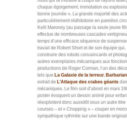
robot qui la mitraille à coups de rayons lase
chaque égorgement, immolation ou explosion 
bonne journée ». La grande majorité des acte
particulièrement rédhibitoire en pareilles cir
Kelli Maroney (au passage la seule jeune fil
effectue de nombreuses cascades vertigineus
temps d’une efficace séquence de suspense si
travail de Robert Short et de son équipe qui,
construire des robots convaincants et photog
autres exemplaires mécaniques aux fonction
productions de Roger Corman, l’un des décors 
tels que
La Galaxie de la terreur
,
Barbaria
extrait de
L’Attaque des crabes géants
dan
mécaniques. Le film sort d’abord en mars 198
poster évoquent un dessin animé pour enfants
réexploitent donc aussitôt sous un autre titre
courses – et « Chopping » – couper en morce
sympathique rythmée sur une bande originale