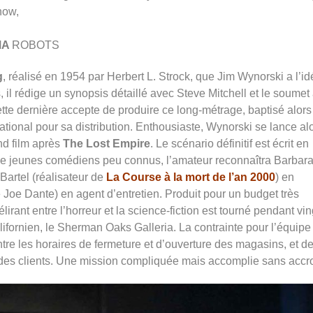
now,
MA
ROBOTS
g
, réalisé en 1954 par Herbert L. Strock, que Jim Wynorski a l’i
, il rédige un synopsis détaillé avec Steve Mitchell et le soumet
tte dernière accepte de produire ce long-métrage, baptisé alors
rnational pour sa distribution. Enthousiaste, Wynorski se lance al
nd film après
The Lost Empire
. Le scénario définitif est écrit en
de jeunes comédiens peu connus, l’amateur reconnaîtra Barbar
Bartel (réalisateur de
La Course à la mort de l’an 2000
) en
e Joe Dante) en agent d’entretien. Produit pour un budget très
rant entre l’horreur et la science-fiction est tourné pendant vin
lifornien, le Sherman Oaks Galleria. La contrainte pour l’équipe
 entre les horaires de fermeture et d’ouverture des magasins, et d
e des clients. Une mission compliquée mais accomplie sans accr