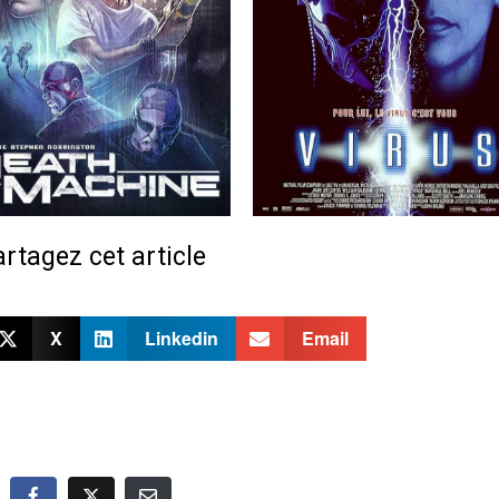
rtagez cet article
X
Linkedin
Email