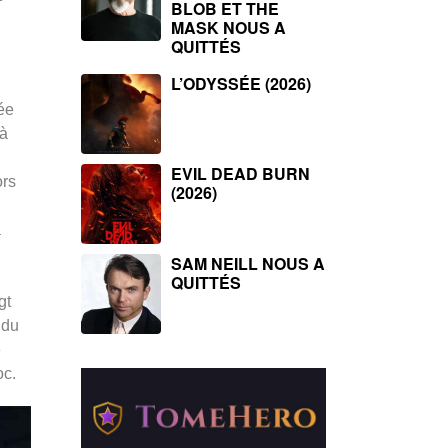
BLOB ET THE
MASK NOUS A
QUITTÉS
L’ODYSSÉE (2026)
dée
 à
EVIL DEAD BURN
ors
(2026)
a
SAM NEILL NOUS A
QUITTÉS
gt
 du
e
oc.