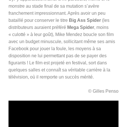
monstre au stade final de sa mutation s’avère
franchement impressionnant. Après avoir un peu
bataillé pour conserver le titre
Big Ass Spider
(les
distributeurs auraient préféré
Mega Spider
, moins
« culotté » à leur goût), Mike Mendez boucle son film
avec un budget minuscule, sollicitant même ses amis
Facebook pour jouer la foule, les moyens à sa
disposition ne lui permettant pas de se payer des
figurants ! Le film est projeté en festival, sort dans
quelques salles et connaît sa véritable carrière à la
télévision, où il remporte un succès mérité.
© Gilles Penso