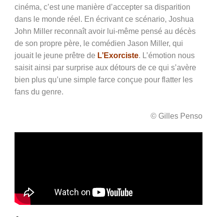
cinéma, c’est une manière d’accepter sa disparition
dans le monde réel. En écrivant ce scénario, Joshua
John Miller reconnaît avoir lui-même pensé au décès
de son propre père, le comédien Jason Miller, qui
jouait le jeune prêtre de
L’Exorciste
. L’émotion nous
saisit ainsi par surprise aux détours de ce qui s’avère
bien plus qu’une simple farce conçue pour flatter les
fans du genre.
© Gilles Penso