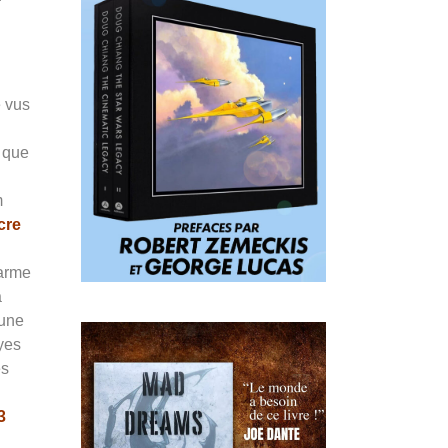
e vus
s que
m
cre
larme
a
’une
yes
es
3