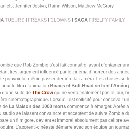
aniels, Jennifer Jostyn, Rainn Wilson, Matthew McGrory
MA
TUEURS
I
FREAKS
I
CLOWNS
I SAGA
FIRELFY FAMILY
ombie que Rob Zombie s’est fait connaître, avant d’entamer un
étant très largement influencé par le cinéma d’horreur des anné
de pouvoir lui-même passer derrière la caméra. Les choses se f
 pour le film d’animation
Beavis et Butt-Head se font l’Améri
o d’une suite de
The Crow
qui ne verra finalement pas le jour, b
ère cinématographique. Lorsqu’il est sollicité pour concevoir u
ée de
La Maison des 1000 morts
commence à émerger. Après a
u studio se laissent convaincre et acceptent de suivre Zombie 
épare un film gore, déviant et immoral absolument pas calibré av
produire. L’apprenti-cinéaste démarre avec son équipe un tourna