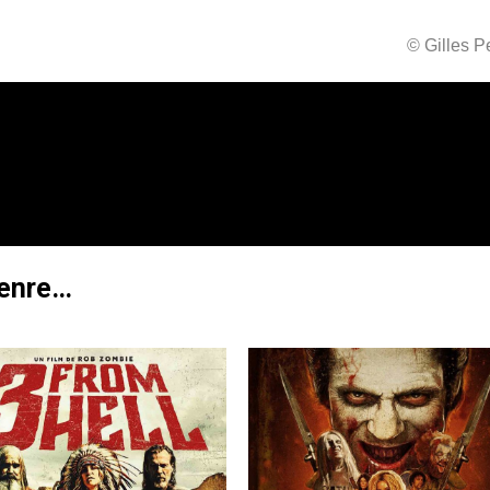
© Gilles 
genre…