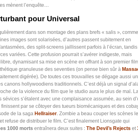
illes mènent l’enquête…
turbant pour Universal
gulièrement dans son montage des plans brefs « salis », comm
aines images sont solarisées, d’autres passent subitement en
antasmées, des split-screens jaillissent parfois à l’écran, tandi
ces variées. Cette profusion pourrait s’avérer indigeste, mais
ibre, dynamisant sa mise en scène en offrant à son premier fil
esthétique granuleuse des seventies (on pense bien sûr à
Massa
rfaitement digérée). De toutes ces trouvailles se dégage aussi un
des canons hollywoodiens traditionnels. C’est déjà un signal d’a
roche de la violence du film que le studio aura le plus de mal. L
ires sévices s’étalent avec une complaisance assumée, au sein d
ù finissent par se côtoyer des tueurs biomécaniques et des coba
sode de la saga
Hellraiser
. Zombie a beau couper les scènes l
t refuse de distribuer le film. C’est finalement Lionsgate qui
des 1000 morts
entraînera deux suites :
The Devil’s Rejects
et