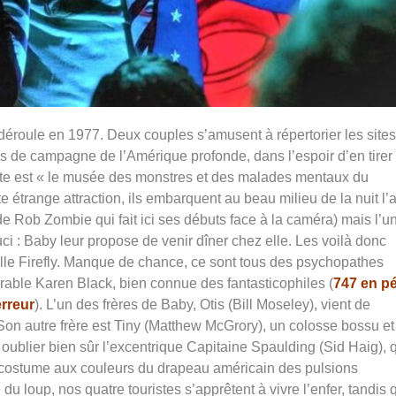
déroule en 1977.
D
eux couples s’amusent à répertorier les sites
tes de campagne de l’Amérique profonde, dans l’espoir d’en tirer
 halte est « le musée des monstres et des malades mentaux du
e étrange attraction, ils embarquent au beau milieu de la nuit l’
Rob Zombie qui fait ici ses débuts face à la caméra) mais l’u
ci : Baby leur propose de venir dîner chez elle. Les voilà donc
ille Firefly. Manque de chance, ce sont tous des psychopathes
rable Karen Black, bien connue des fantasticophiles (
747 en pé
erreur
). L’un des frères de Baby, Otis (Bill Moseley), vient de
on autre frère est Tiny (
Matthew McGrory), un colosse bossu et
ublier bien sûr l’excentrique Capitaine Spaulding (Sid Haig), 
costume aux couleurs du drapeau américain des pulsions
u loup, nos quatre touristes s’apprêtent à vivre l’enfer, tandis 