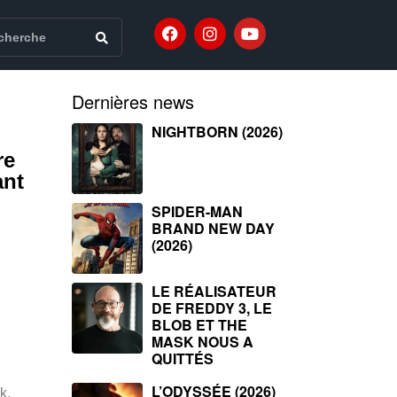
Dernières news
NIGHTBORN (2026)
re
ant
SPIDER-MAN
BRAND NEW DAY
(2026)
LE RÉALISATEUR
DE FREDDY 3, LE
BLOB ET THE
MASK NOUS A
QUITTÉS
L’ODYSSÉE (2026)
k,