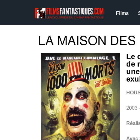
Films
LA MAISON DES 
Le 
de 
une
exu
HOUS
2003 
Réali
Avec