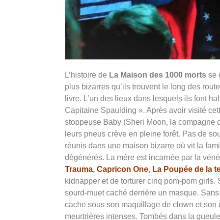
L’histoire de
La Maison des 1000 morts
se 
plus bizarres qu’ils trouvent le long des rou
livre. L’un des lieux dans lesquels ils font
Capitaine Spaulding ». Après avoir visité cett
stoppeuse Baby (Sheri Moon, la compagne de 
leurs pneus crève en pleine forêt. Pas de sou
réunis dans une maison bizarre où vit la fam
dégénérés. La mère est incarnée par la véné
Trauma
,
Capricon One
,
La Poupée de la t
kidnapper et de torturer cinq pom-pom girls. S
sourd-muet caché derrière un masque. Sans o
cache sous son maquillage de clown et son 
meurtrières intenses. Tombés dans la gueule d