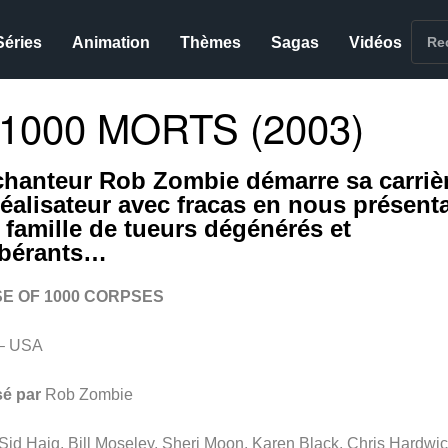
Séries
Animation
Thèmes
Sagas
Vidéos
1000 MORTS (2003)
chanteur Rob Zombie démarre sa carriè
réalisateur avec fracas en nous présent
 famille de tueurs dégénérés et
bérants…
E OF 1000 CORPSES
– USA
sé par
Rob Zombie
Sid Haig, Bill Moseley, Sheri Moon, Karen Black, Chris Hardwic