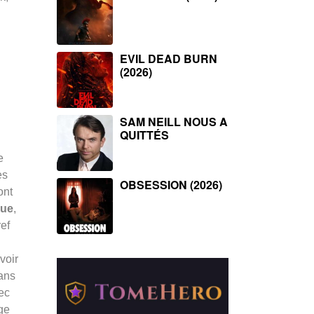
EVIL DEAD BURN
(2026)
SAM NEILL NOUS A
QUITTÉS
e
es
OBSESSION (2026)
ont
que
,
ref
n
voir
dans
ec
ge