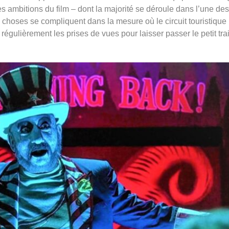
des ambitions du film – dont la majorité se déroule dans l’une des
choses se compliquent dans la mesure où le circuit touristique
régulièrement les prises de vues pour laisser passer le petit trai