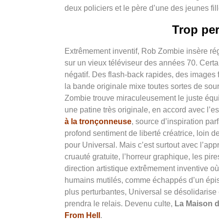
deux policiers et le père d’une des jeunes f
Trop per
Extrêmement inventif, Rob Zombie insère ré
sur un vieux téléviseur des années 70. Cert
négatif. Des flash-back rapides, des images f
la bande originale mixe toutes sortes de sour
Zombie trouve miraculeusement le juste équil
une patine très originale, en accord avec l’
à la tronçonneuse
, source d’inspiration pa
profond sentiment de liberté créatrice, loin 
pour Universal. Mais c’est surtout avec l’app
cruauté gratuite, l’horreur graphique, les p
direction artistique extrêmement inventive o
humains mutilés, comme échappés d’un épi
plus perturbantes, Universal se désolidarise e
prendra le relais. Devenu culte,
La Maison 
From Hell
.