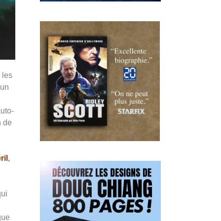
 les
 un
auto-
n de
ril
,
qui
que