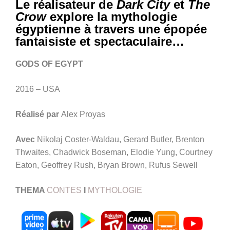
Le réalisateur de
Dark City
et
The
Crow
explore la mythologie
égyptienne à travers une épopée
fantaisiste et spectaculaire…
GODS OF EGYPT
2016 – USA
Réalisé par
Alex Proyas
Avec
Nikolaj Coster-Waldau, Gerard Butler, Brenton
Thwaites, Chadwick Boseman, Elodie Yung, Courtney
Eaton, Geoffrey Rush, Bryan Brown, Rufus Sewell
THEMA
CONTES
I
MYTHOLOGIE