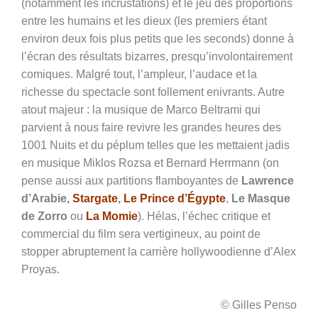
(notamment les incrustations) et le jeu des proportions
entre les humains et les dieux (les premiers étant
environ deux fois plus petits que les seconds) donne à
l’écran des résultats bizarres, presqu’involontairement
comiques. Malgré tout, l’ampleur, l’audace et la
richesse du spectacle sont follement enivrants. Autre
atout majeur : la musique de Marco Beltrami qui
parvient
à nous faire revivre les grandes heures des
1001 Nuits et du péplum telles que les mettaient jadis
en musique Miklos Rozsa et Bernard Herrmann (on
pense aussi aux partitions flamboyantes de
Lawrence
d’Arabie,
Stargate
,
Le Prince d’Égypte
,
Le Masque
de Zorro
ou
La Momie
). Hélas, l’échec critique et
commercial du film sera vertigineux, au point de
stopper abruptement la carrière hollywoodienne d’Alex
Proyas.
© Gilles Penso