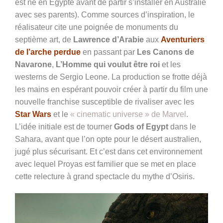
est né en Égypte avant de partir s’installer en Australie
avec ses parents). Comme sources d’inspiration, le
réalisateur cite une poignée de monuments du
septième art, de
Lawrence d’Arabie
aux
Aventuriers
de l’arche perdue
en passant par
Les Canons de
Navarone
,
L’Homme qui voulut être roi
et les
westerns de Sergio Leone. La production se frotte déjà
les mains en espérant pouvoir créer à partir du film une
nouvelle franchise susceptible de rivaliser avec les
Star Wars
et le
« cinematic universe » de Marvel
.
L’idée initiale est de tourner
Gods of Egypt
dans le
Sahara, avant que l’on opte pour le désert australien,
jugé plus sécurisant. Et c’est dans cet environnement
avec lequel Proyas est familier que se met en place
cette relecture à grand spectacle du mythe d’Osiris.