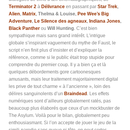
Terminator 2
à
Délivrance
en passant par
Star Trek
,
Alien
,
Matrix
, Thelma & Louise,
Pee Wee’s Big
Adventure
,
Le Silence des agneaux
,
Indiana Jones
,
Black Panther
ou
Will Hunting
. C’est bien
sympathique mais sans grand intérêt. L’intrigue
globale s’inspirant vaguement du mythe de Faust, le
script n’en finit plus d’insister et d’expliquer la
référence, comme si le public était trop stupide pour
comprendre du premier coup. Il y a bien ça et là
quelques débordements gore cartoonesques
amusants, mais leur traitement majoritairement digital
les prive de tout charme « à l’ancienne », loin des
délires sanguinolents d’un
Braindead
. Les effets
numériques sont d’ailleurs globalement ratés, pas
beaucoup plus élaborés que ceux d’un mockbuster de
The Asylum. Voilà pour le bilan, globalement peu
enthousiasmant. Si l’on accepte de jouer le jeu de la
simili-parodie sans queue ni tête, on peut certes