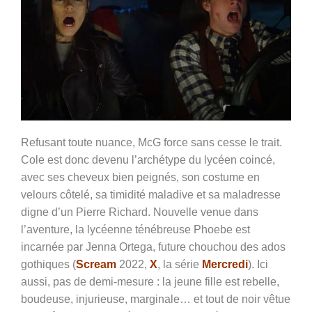
Refusant toute nuance, McG force sans cesse le trait.
Cole est donc devenu l’archétype du lycéen coincé,
avec ses cheveux bien peignés, son costume en
velours côtelé, sa timidité maladive et sa maladresse
digne d’un Pierre Richard. Nouvelle venue dans
l’aventure, la lycéenne ténébreuse Phoebe est
incarnée par Jenna Ortega, future chouchou des ados
gothiques (
Scream
2022,
X
, la série
Mercredi
). Ici
aussi, pas de demi-mesure : la jeune fille est rebelle,
boudeuse, injurieuse, marginale… et tout de noir vêtue